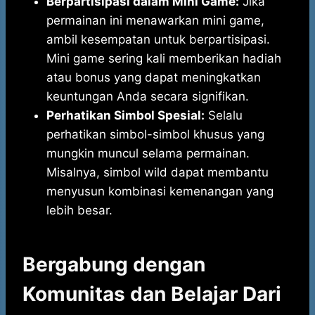
Berpartisipasi dalam Mini Game:
Jika
permainan ini menawarkan mini game,
ambil kesempatan untuk berpartisipasi.
Mini game sering kali memberikan hadiah
atau bonus yang dapat meningkatkan
keuntungan Anda secara signifikan.
Perhatikan Simbol Spesial:
Selalu
perhatikan simbol-simbol khusus yang
mungkin muncul selama permainan.
Misalnya, simbol wild dapat membantu
menyusun kombinasi kemenangan yang
lebih besar.
Bergabung dengan
Komunitas dan Belajar Dari