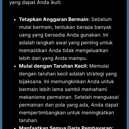
yang dapat Anda ikuti:
Tetapkan Anggaran Bermain:
Sebelum
mulai bermain, tentukan berapa banyak
uang yang bersedia Anda gunakan. Ini
adalah langkah awal yang penting untuk
memastikan Anda tidak mengeluarkan
lebih dari yang Anda mampu.
Mulai dengan Taruhan Kecil:
Memulai
dengan taruhan kecil adalah strategi yang
bijaksana. Ini memungkinkan Anda untuk
bermain lebih lama sambil memahami
mekanisme permainan. Setelah menguasai
permainan dan pola yang ada, Anda dapat
mempertimbangkan untuk meningkatkan
taruhan.
Manfaatkan Semua Garis Pembayaran: