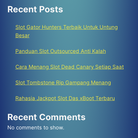
Recent Posts
Slot Gator Hunters Terbaik Untuk Untung
Besar
Panduan Slot Outsourced Anti Kalah
Cara Menang Slot Dead Canary Setiap Saat
Slot Tombstone Rip Gampang Menang
Rahasia Jackpot Slot Das xBoot Terbaru
Recent Comments
No comments to show.