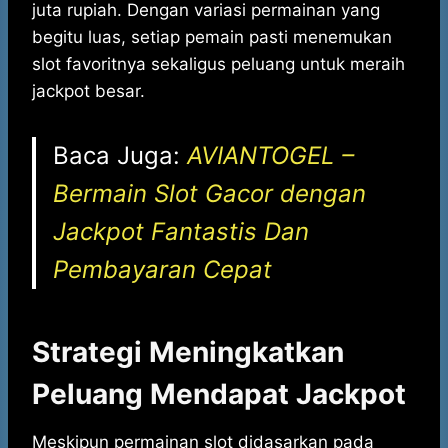
juta rupiah. Dengan variasi permainan yang
begitu luas, setiap pemain pasti menemukan
slot favoritnya sekaligus peluang untuk meraih
jackpot besar.
Baca Juga:
AVIANTOGEL –
Bermain Slot Gacor dengan
Jackpot Fantastis Dan
Pembayaran Cepat
Strategi Meningkatkan
Peluang Mendapat Jackpot
Meskipun permainan slot didasarkan pada