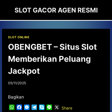
Skip
SLOT GACOR AGEN RESMI
to
content
SLOT ONLINE
OBENGBET – Situs Slot
Memberikan Peluang
Jackpot
05/11/2025
Bagikan
W
F
M
T
S
L
X
Share