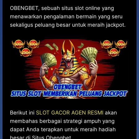
h
a
e
e
k
i
a
c
s
l
y
n
OBENGBET, sebuah situs slot online yang
t
e
s
e
p
e
menawarkan pengalaman bermain yang seru
s
b
e
g
e
sekaligus peluang besar untuk meraih jackpot.
A
o
n
r
p
o
g
a
p
k
e
m
r
Berikut ini
SLOT GACOR AGEN RESMI
akan
membahas berbagai strategi ampuh yang
dapat Anda terapkan untuk meraih hadiah
besar di Situs Obengbet.