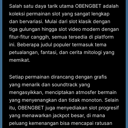
Salah satu daya tarik utama OBENGBET adalah
koleksi permainan slot yang sangat lengkap
dan bervariasi. Mulai dari slot klasik dengan
tiga gulungan hingga slot video modern dengan
fitur-fitur canggih, semua tersedia di platform
ini. Beberapa judul populer termasuk tema
petualangan, fantasi, dan cerita mitologi yang
memikat.
Setiap permainan dirancang dengan grafis
yang menarik dan soundtrack yang
mengasyikkan, menciptakan atmosfer bermain
yang menyenangkan dan tidak monoton. Selain
itu, OBENGBET juga menyediakan slot progresif
yang menawarkan jackpot besar, di mana
peluang kemenangan bisa mencapai ratusan