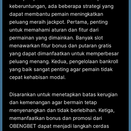
keberuntungan, ada beberapa strategi yang
dapat membantu pemain meningkatkan
peluang meraih jackpot. Pertama, penting
untuk memahami aturan dan fitur dari
permainan yang dimainkan. Banyak slot
menawarkan fitur bonus dan putaran gratis
yang dapat dimanfaatkan untuk memperbesar
peluang menang. Kedua, pengelolaan bankroll
yang baik sangat penting agar pemain tidak
cepat kehabisan modal.
Disarankan untuk menetapkan batas kerugian
dan kemenangan agar bermain tetap
menyenangkan dan tidak berlebihan. Ketiga,
memanfaatkan bonus dan promosi dari
OBENGBET dapat menjadi langkah cerdas