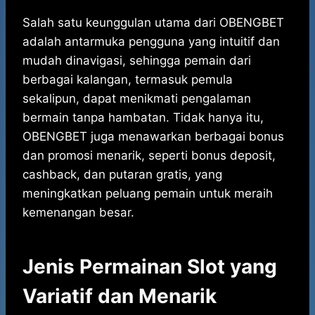
Salah satu keunggulan utama dari OBENGBET
adalah antarmuka pengguna yang intuitif dan
mudah dinavigasi, sehingga pemain dari
berbagai kalangan, termasuk pemula
sekalipun, dapat menikmati pengalaman
bermain tanpa hambatan. Tidak hanya itu,
OBENGBET juga menawarkan berbagai bonus
dan promosi menarik, seperti bonus deposit,
cashback, dan putaran gratis, yang
meningkatkan peluang pemain untuk meraih
kemenangan besar.
Jenis Permainan Slot yang
Variatif dan Menarik