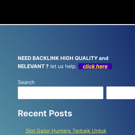
NEED BACKLINK HIGH QUALITY and
RELEVANT ?
let us help.
click here
Search
Search
Recent Posts
Slot Gator Hunters Terbaik Untuk