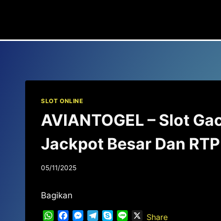
Skip
to
content
SLOT ONLINE
AVIANTOGEL – Slot Ga
Jackpot Besar Dan RTP
05/11/2025
Bagikan
W
F
M
T
S
L
X
Share