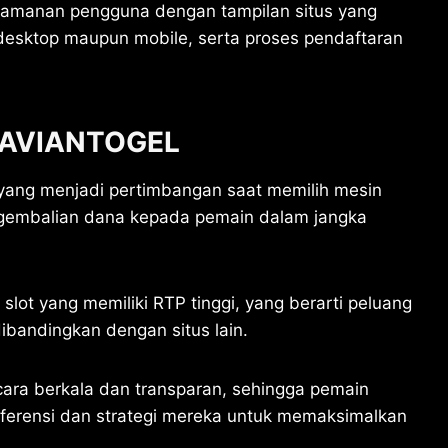
amanan pengguna dengan tampilan situs yang
 desktop maupun mobile, serta proses pendaftaran
i AVIANTOGEL
 yang menjadi pertimbangan saat memilih mesin
gembalian dana kepada pemain dalam jangka
t yang memiliki RTP tinggi, yang berarti peluang
ibandingkan dengan situs lain.
cara berkala dan transparan, sehingga pemain
ferensi dan strategi mereka untuk memaksimalkan