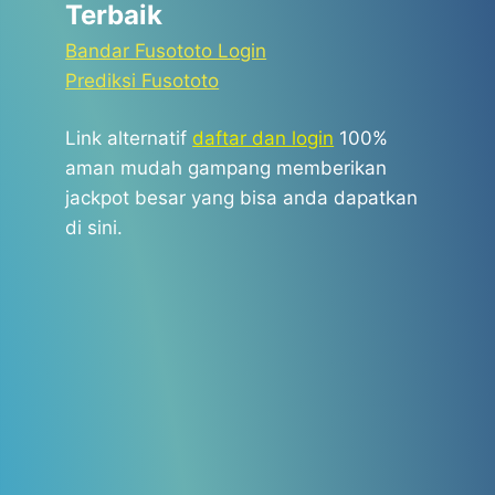
Terbaik
Bandar Fusototo Login
Prediksi Fusototo
Link alternatif
daftar dan login
100%
aman mudah gampang memberikan
jackpot besar yang bisa anda dapatkan
di sini.