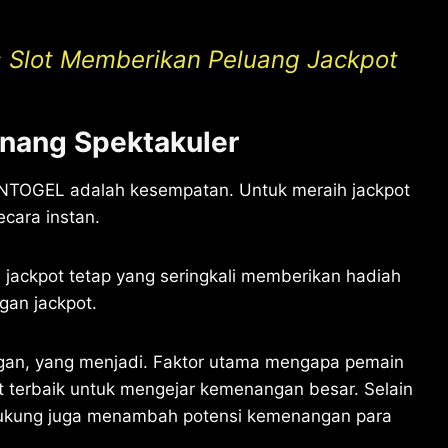
 Slot Memberikan Peluang Jackpot
nang Spektakuler
IANTOGEL adalah kesempatan. Untuk meraih jackpot
cara instan.
an jackpot tetap yang seringkali memberikan hadiah
gan jackpot.
an, yang menjadi. Faktor utama mengapa pemain
t terbaik untuk mengejar kemenangan besar. Selain
dukung juga menambah potensi kemenangan para