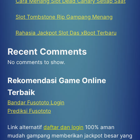
Cara Menang Slot Dead Canary Setiap Saat
Slot Tombstone Rip Gampang Menang
Rahasia Jackpot Slot Das xBoot Terbaru
Recent Comments
No comments to show.
Rekomendasi Game Online
Terbaik
Bandar Fusototo Login
Prediksi Fusototo
Link alternatif
daftar dan login
100% aman
mudah gampang memberikan jackpot besar yang