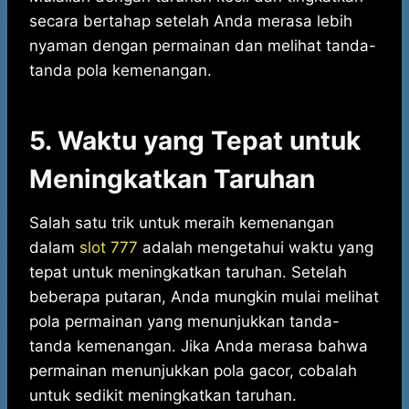
secara bertahap setelah Anda merasa lebih
nyaman dengan permainan dan melihat tanda-
tanda pola kemenangan.
5.
Waktu yang Tepat untuk
Meningkatkan Taruhan
Salah satu trik untuk meraih kemenangan
dalam
slot 777
adalah mengetahui waktu yang
tepat untuk meningkatkan taruhan. Setelah
beberapa putaran, Anda mungkin mulai melihat
pola permainan yang menunjukkan tanda-
tanda kemenangan. Jika Anda merasa bahwa
permainan menunjukkan pola gacor, cobalah
untuk sedikit meningkatkan taruhan.