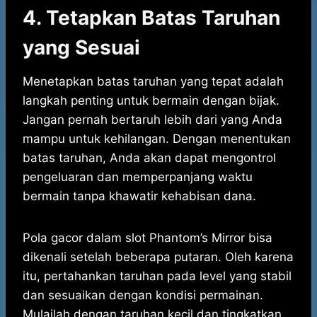
4.
Tetapkan Batas Taruhan
yang Sesuai
Menetapkan batas taruhan yang tepat adalah
langkah penting untuk bermain dengan bijak.
Jangan pernah bertaruh lebih dari yang Anda
mampu untuk kehilangan. Dengan menentukan
batas taruhan, Anda akan dapat mengontrol
pengeluaran dan memperpanjang waktu
bermain tanpa khawatir kehabisan dana.
Pola gacor dalam slot Phantom’s Mirror bisa
dikenali setelah beberapa putaran. Oleh karena
itu, pertahankan taruhan pada level yang stabil
dan sesuaikan dengan kondisi permainan.
Mulailah dengan taruhan kecil dan tingkatkan