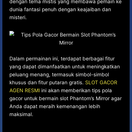
dengan tema mistis yang membawa pemain ke
s
b
e
g
e
dunia fantasi penuh dengan keajaiban dan
A
o
n
r
misteri.
p
o
g
a
p
k
e
m
r
Dalam permainan ini, terdapat berbagai fitur
yang dapat dimanfaatkan untuk meningkatkan
peluang menang, termasuk simbol-simbol
khusus dan fitur putaran gratis.
SLOT GACOR
AGEN RESMI
ini akan memberikan tips pola
gacor untuk bermain slot Phantom’s Mirror agar
Anda dapat meraih kemenangan lebih
maksimal.