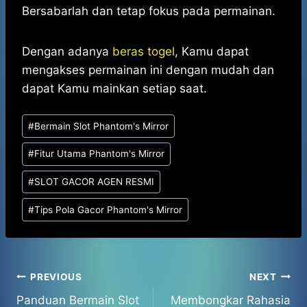
Bersabarlah dan tetap fokus pada permainan.
Dengan adanya
beras togel
, Kamu dapat
mengakses permainan ini dengan mudah dan
dapat Kamu mainkan setiap saat.
Post
#
Bermain Slot Phantom's Mirror
Tags:
#
Fitur Utama Phantom's Mirror
#
SLOT GACOR AGEN RESMI
#
Tips Pola Gacor Phantom's Mirror
Post
PREVIOUS
NEXT
Panduan Bermain Slot
Membongkar Rahasia