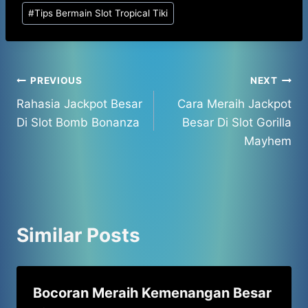
#
Tips Bermain Slot Tropical Tiki
Post
PREVIOUS
NEXT
Rahasia Jackpot Besar
Cara Meraih Jackpot
navigation
Di Slot Bomb Bonanza
Besar Di Slot Gorilla
Mayhem
Similar Posts
Bocoran Meraih Kemenangan Besar