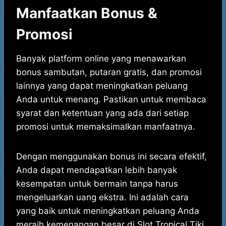
Manfaatkan Bonus &
Promosi
Banyak platform online yang menawarkan
bonus sambutan, putaran gratis, dan promosi
lainnya yang dapat meningkatkan peluang
Anda untuk menang. Pastikan untuk membaca
syarat dan ketentuan yang ada dari setiap
promosi untuk memaksimalkan manfaatnya.
Dengan menggunakan bonus ini secara efektif,
Anda dapat mendapatkan lebih banyak
kesempatan untuk bermain tanpa harus
mengeluarkan uang ekstra. Ini adalah cara
yang baik untuk meningkatkan peluang Anda
meraih kemenangan besar di Slot Tropical Tiki.