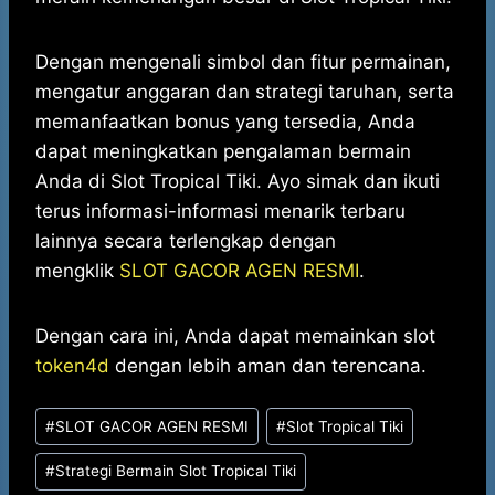
Dengan mengenali simbol dan fitur permainan,
mengatur anggaran dan strategi taruhan, serta
memanfaatkan bonus yang tersedia, Anda
dapat meningkatkan pengalaman bermain
Anda di Slot Tropical Tiki.
Ayo simak dan ikuti
terus informasi-informasi menarik terbaru
lainnya secara terlengkap dengan
mengklik
SLOT GACOR AGEN RESMI
.
Dengan cara ini, Anda dapat memainkan slot
token4d
dengan lebih aman dan terencana.
Post
#
SLOT GACOR AGEN RESMI
#
Slot Tropical Tiki
Tags:
#
Strategi Bermain Slot Tropical Tiki