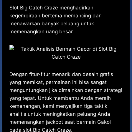
h
a
e
e
k
i
a
c
s
l
y
n
Slot Big Catch Craze menghadirkan
t
e
s
e
p
e
kegembiraan bertema memancing dan
s
b
e
g
e
menawarkan banyak peluang untuk
A
o
n
r
memenangkan uang besar.
p
o
g
a
p
k
e
m
r
Dengan fitur-fitur menarik dan desain grafis
yang memikat, permainan ini bisa sangat
menguntungkan jika dimainkan dengan strategi
yang tepat. Untuk membantu Anda meraih
kemenangan, kami menyajikan tiga taktik
analitis untuk meningkatkan peluang Anda
memenangkan jackpot saat bermain Gakol
pada slot Big Catch Craze.