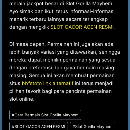
meraih jackpot besar di Slot Gorilla Mayhem.
Ayo simak dan ikuti terus informasi-informasi
menarik terbaru lainnya secara terlengkap
dengan mengklik
SLOT GACOR AGEN RESMI
.
Di masa depan. Permainan ini juga akan ada
lebih banyak variasi yang ditawarkan, sehingga
mereka dapat memilih permainan yang sesuai
dengan preferensi dan gaya bermain masing-
masing. Semua ini akan membuat permainan
situs
bbfstoto link alternatif
ini terus menjadi
pilihan favorit bagi para pencinta permainan
slot online.
Post
#
Cara Bermain Slot Gorilla Mayhem
Tags:
#
SLOT GACOR AGEN RESMI
#
Slot Gorilla Mayhem