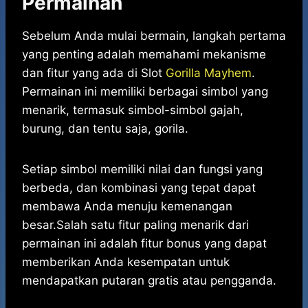
Permainan
Sebelum Anda mulai bermain, langkah pertama
yang penting adalah memahami mekanisme
dan fitur yang ada di Slot
Gorilla Mayhem
.
Permainan ini memiliki berbagai simbol yang
menarik, termasuk simbol-simbol gajah,
burung, dan tentu saja, gorila.
Setiap simbol memiliki nilai dan fungsi yang
berbeda, dan kombinasi yang tepat dapat
membawa Anda menuju kemenangan
besar.
Salah satu fitur paling menarik dari
permainan ini adalah fitur bonus yang dapat
memberikan Anda kesempatan untuk
mendapatkan putaran gratis atau pengganda.