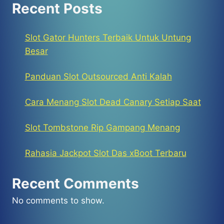
Recent Posts
Slot Gator Hunters Terbaik Untuk Untung
Besar
Panduan Slot Outsourced Anti Kalah
Cara Menang Slot Dead Canary Setiap Saat
Slot Tombstone Rip Gampang Menang
Rahasia Jackpot Slot Das xBoot Terbaru
Recent Comments
No comments to show.