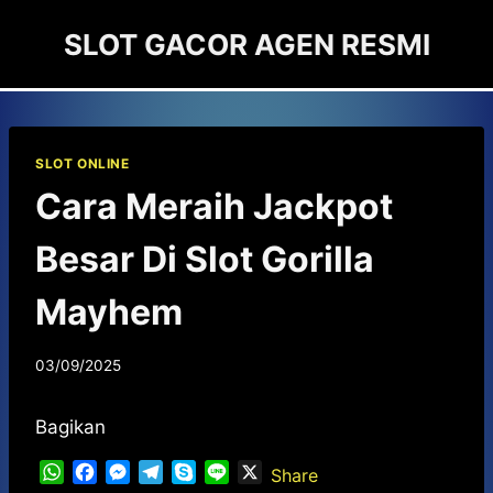
Skip
SLOT GACOR AGEN RESMI
to
content
SLOT ONLINE
Cara Meraih Jackpot
Besar Di Slot Gorilla
Mayhem
03/09/2025
Bagikan
W
F
M
T
S
L
X
Share