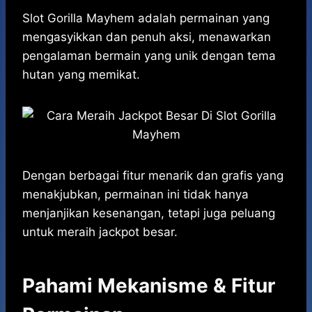
h
a
e
e
k
i
a
c
s
l
y
n
Slot Gorilla Mayhem adalah permainan yang
t
e
s
e
p
e
mengasyikkan dan penuh aksi, menawarkan
s
b
e
g
e
pengalaman bermain yang unik dengan tema
A
o
n
r
hutan yang memikat.
p
o
g
a
p
k
e
m
r
Dengan berbagai fitur menarik dan grafis yang
menakjubkan, permainan ini tidak hanya
menjanjikan kesenangan, tetapi juga peluang
untuk meraih jackpot besar.
Pahami Mekanisme & Fitur