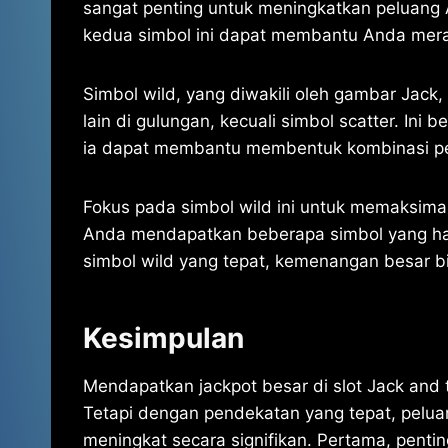
sangat penting untuk meningkatkan peluan
kedua simbol ini dapat membantu Anda meranc
Simbol wild, yang diwakili oleh gambar Jac
lain di gulungan, kecuali simbol scatter. Ini
ia dapat membantu membentuk kombinasi p
Fokus pada simbol wild ini untuk memaksim
Anda mendapatkan beberapa simbol yang h
simbol wild yang tepat, kemenangan besar bis
Kesimpulan
Mendapatkan jackpot besar di slot Jack and
Tetapi dengan pendekatan yang tepat, pelu
meningkat secara signifikan. Pertama, penti