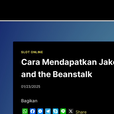
Skip
to
content
SLOT ONLINE
Cara Mendapatkan Jakc
and the Beanstalk
01/23/2025
Bagikan
W
F
M
T
S
L
X
Share