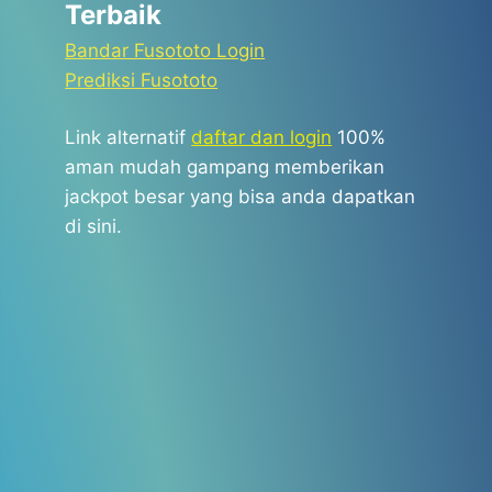
Terbaik
Bandar Fusototo Login
Prediksi Fusototo
Link alternatif
daftar dan login
100%
aman mudah gampang memberikan
jackpot besar yang bisa anda dapatkan
di sini.