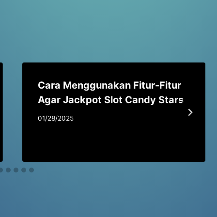
Cara Menggunakan Fitur-Fitur
Agar Jackpot Slot Candy Stars
01/28/2025