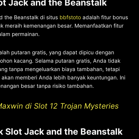
ot Jack and the Beanstalk
d the Beanstalk di situs
bbfstoto
adalah fitur bonus
k meraih kemenangan besar. Memanfaatkan fitur
dalam permainan.
alah putaran gratis, yang dapat dipicu dengan
pohon kacang. Selama putaran gratis, Anda tidak
g tanpa mengeluarkan biaya tambahan, tetapi
 akan memberi Anda lebih banyak keuntungan. Ini
nangan besar tanpa risiko tambahan.
xwin di Slot 12 Trojan Mysteries
k Slot Jack and the Beanstalk