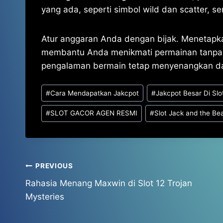
yang ada, seperti simbol wild dan scatter, 
Atur anggaran Anda dengan bijak. Menetapk
membantu Anda menikmati permainan tanpa te
pengalaman bermain tetap menyenangkan d
Post
#
Cara Mendapatkan Jakcpot
#
Jakcpot Besar Di Slo
Tags:
#
SLOT GACOR AGEN RESMI
#
Slot Jack and the Be
Post
PREVIOUS
Rahasia Menang Maxwin di Slot 12 Trojan
navigation
Mysteries