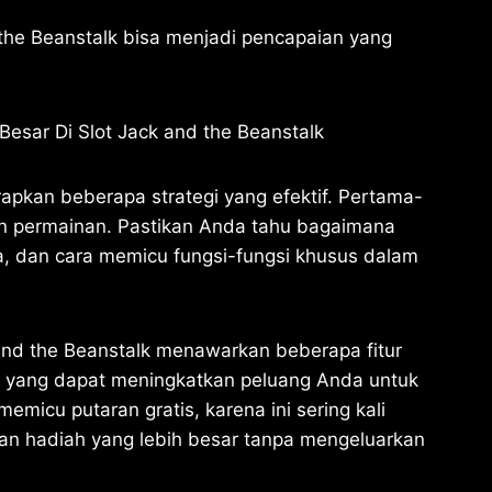
 the Beanstalk bisa menjadi pencapaian yang
apkan beberapa strategi yang efektif. Pertama-
n permainan. Pastikan Anda tahu bagaimana
dia, dan cara memicu fungsi-fungsi khusus dalam
 and the Beanstalk menawarkan beberapa fitur
iar yang dapat meningkatkan peluang Anda untuk
micu putaran gratis, karena ini sering kali
n hadiah yang lebih besar tanpa mengeluarkan