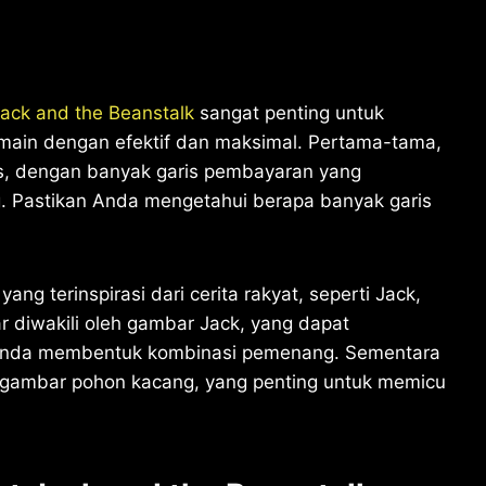
ack and the Beanstalk
sangat penting untuk
ain dengan efektif dan maksimal. Pertama-tama,
ris, dengan banyak garis pembayaran yang
 Pastikan Anda mengetahui berapa banyak garis
ang terinspirasi dari cerita rakyat, seperti Jack,
ar diwakili oleh gambar Jack, yang dapat
 Anda membentuk kombinasi pemenang. Sementara
an gambar pohon kacang, yang penting untuk memicu