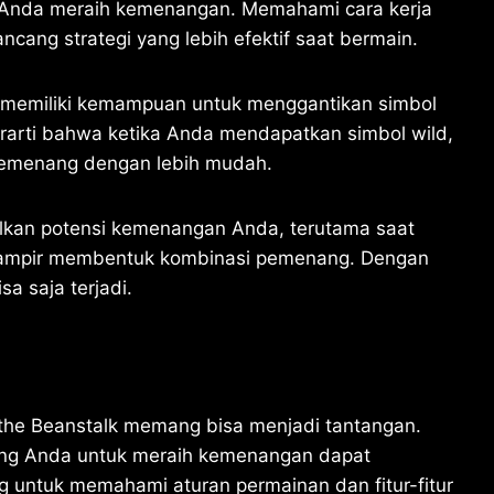
g Anda meraih kemenangan. Memahami cara kerja
ang strategi yang lebih efektif saat bermain.
k, memiliki kemampuan untuk menggantikan simbol
 berarti bahwa ketika Anda mendapatkan simbol wild,
emenang dengan lebih mudah.
alkan potensi kemenangan Anda, terutama saat
ampir membentuk kombinasi pemenang. Dengan
a saja terjadi.
 the Beanstalk memang bisa menjadi tantangan.
ang Anda untuk meraih kemenangan dapat
ng untuk memahami aturan permainan dan fitur-fitur