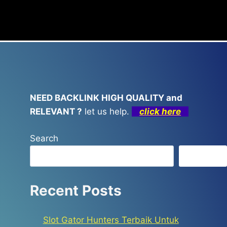
NEED BACKLINK HIGH QUALITY and
RELEVANT ?
let us help.
click here
Search
Search
Recent Posts
Slot Gator Hunters Terbaik Untuk