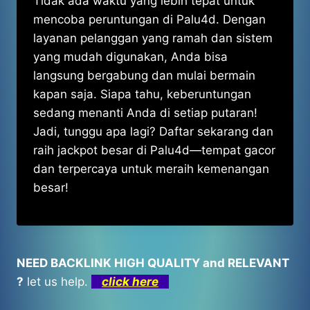
Tidak ada waktu yang lebih tepat untuk
mencoba peruntungan di Palu4d. Dengan
layanan pelanggan yang ramah dan sistem
yang mudah digunakan, Anda bisa
langsung bergabung dan mulai bermain
kapan saja. Siapa tahu, keberuntungan
sedang menanti Anda di setiap putaran!
Jadi, tunggu apa lagi? Daftar sekarang dan
raih jackpot besar di Palu4d—tempat gacor
dan terpercaya untuk meraih kemenangan
besar!
NEED BACKLINK HIGH QUALITY and RELEVANT
?
let us help.
click here