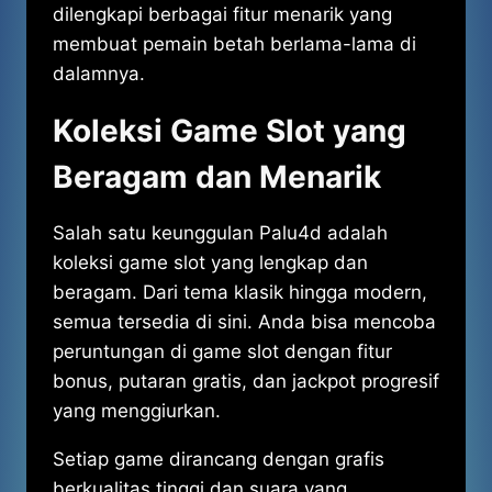
dilengkapi berbagai fitur menarik yang
membuat pemain betah berlama-lama di
dalamnya.
Koleksi Game Slot yang
Beragam dan Menarik
Salah satu keunggulan Palu4d adalah
koleksi game slot yang lengkap dan
beragam. Dari tema klasik hingga modern,
semua tersedia di sini. Anda bisa mencoba
peruntungan di game slot dengan fitur
bonus, putaran gratis, dan jackpot progresif
yang menggiurkan.
Setiap game dirancang dengan grafis
berkualitas tinggi dan suara yang