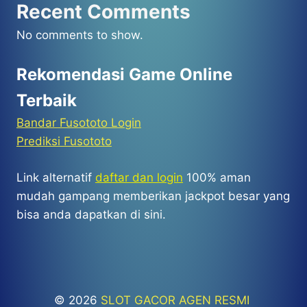
Recent Comments
No comments to show.
Rekomendasi Game Online
Terbaik
Bandar Fusototo Login
Prediksi Fusototo
Link alternatif
daftar dan login
100% aman
mudah gampang memberikan jackpot besar yang
bisa anda dapatkan di sini.
© 2026
SLOT GACOR AGEN RESMI