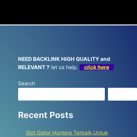
NEED BACKLINK HIGH QUALITY and
RELEVANT ?
let us help.
click here
Search
Search
Recent Posts
Slot Gator Hunters Terbaik Untuk