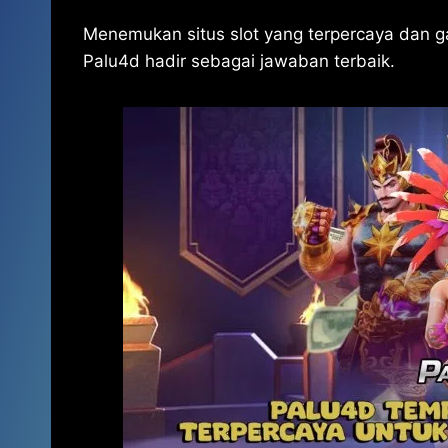
h
a
e
e
k
i
a
c
s
l
y
n
Menemukan situs slot yang terpercaya dan g
t
e
s
e
p
e
Palu4d hadir sebagai jawaban terbaik.
s
b
e
g
e
A
o
n
r
p
o
g
a
p
k
e
m
r