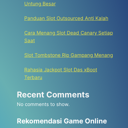
Untung Besar
Panduan Slot Outsourced Anti Kalah
Cara Menang Slot Dead Canary Setiap
Saat
Slot Tombstone Rip Gampang Menang
Rahasia Jackpot Slot Das xBoot
Terbaru
Recent Comments
No comments to show.
Rekomendasi Game Online