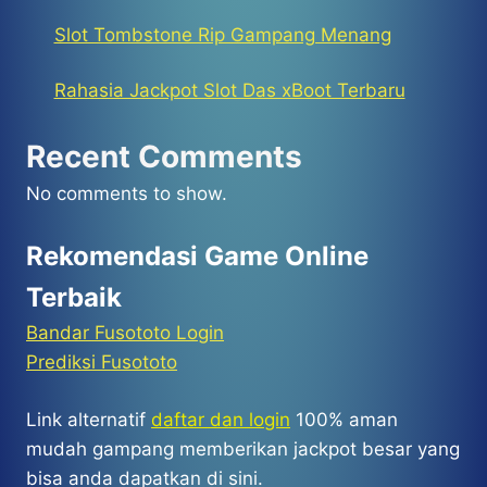
Slot Tombstone Rip Gampang Menang
Rahasia Jackpot Slot Das xBoot Terbaru
Recent Comments
No comments to show.
Rekomendasi Game Online
Terbaik
Bandar Fusototo Login
Prediksi Fusototo
Link alternatif
daftar dan login
100% aman
mudah gampang memberikan jackpot besar yang
bisa anda dapatkan di sini.