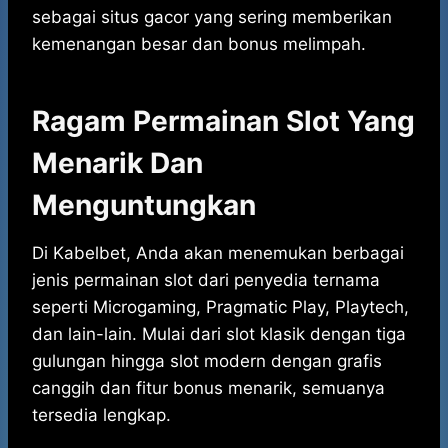
sebagai situs gacor yang sering memberikan
kemenangan besar dan bonus melimpah.
Ragam Permainan Slot Yang
Menarik Dan
Menguntungkan
Di Kabelbet, Anda akan menemukan berbagai
jenis permainan slot dari penyedia ternama
seperti Microgaming, Pragmatic Play, Playtech,
dan lain-lain. Mulai dari slot klasik dengan tiga
gulungan hingga slot modern dengan grafis
canggih dan fitur bonus menarik, semuanya
tersedia lengkap.