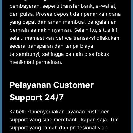
pembayaran, seperti transfer bank, e-wallet,
dan pulsa. Proses deposit dan penarikan dana
yang cepat dan aman membuat pengalaman
bermain semakin nyaman. Selain itu, situs ini
selalu memastikan bahwa transaksi dilakukan
secara transparan dan tanpa biaya
tersembunyi, sehingga pemain bisa fokus
menikmati permainan.
Pelayanan Customer
Support 24/7
Kabelbet menyediakan layanan customer
support yang siap membantu kapan saja. Tim
support yang ramah dan profesional siap