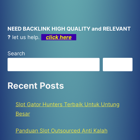
NEED BACKLINK HIGH QUALITY and RELEVANT
?
let us help.
click here
Search
Search
Recent Posts
Slot Gator Hunters Terbaik Untuk Untung
Besar
Panduan Slot Outsourced Anti Kalah