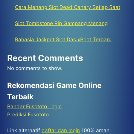
Cara Menang Slot Dead Canary Setiap Saat
Slot Tombstone Rip Gampang Menang
Rahasia Jackpot Slot Das xBoot Terbaru
Recent Comments
No comments to show.
Rekomendasi Game Online
Terbaik
Bandar Fusototo Login
Prediksi Fusototo
Link alternatif
daftar dan login
100% aman