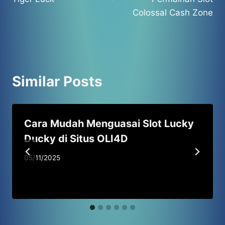
Colossal Cash Zone
Similar Posts
Cara Mudah Menguasai Slot Lucky
Ducky di Situs OLI4D
05/11/2025