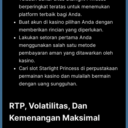
berperingkat teratas untuk menemukan
platform terbaik bagi Anda.
Buat akun di kasino pilihan Anda dengan
memberikan rincian yang diperlukan.
Lakukan setoran pertama Anda
menggunakan salah satu metode
pembayaran aman yang ditawarkan oleh
kasino.
Cari slot Starlight Princess di perpustakaan
permainan kasino dan mulailah bermain
dengan uang sungguhan.
RTP, Volatilitas, Dan
Kemenangan Maksimal