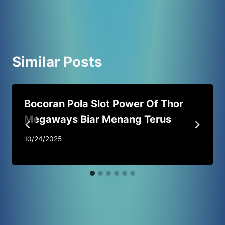
Similar Posts
Bocoran Pola Slot Power Of Thor
Megaways Biar Menang Terus
10/24/2025