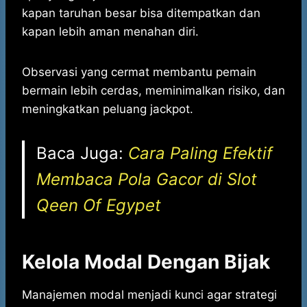
kapan taruhan besar bisa ditempatkan dan
kapan lebih aman menahan diri.
Observasi yang cermat membantu pemain
bermain lebih cerdas, meminimalkan risiko, dan
meningkatkan peluang jackpot.
Baca Juga:
Cara Paling Efektif
Membaca Pola Gacor di Slot
Qeen Of Egypet
Kelola Modal Dengan Bijak
Manajemen modal menjadi kunci agar strategi