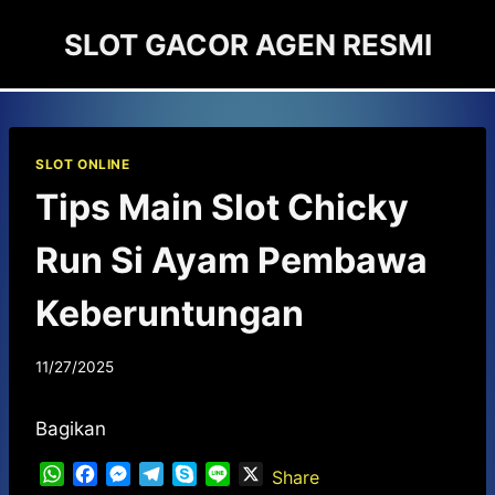
Skip
SLOT GACOR AGEN RESMI
to
content
SLOT ONLINE
Tips Main Slot Chicky
Run Si Ayam Pembawa
Keberuntungan
11/27/2025
Bagikan
W
F
M
T
S
L
X
Share