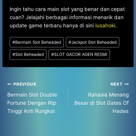
Ingin tahu cara main slot yang benar dan cepat
cuan? Jelajahi berbagai informasi menarik dan
update game terbaru hanya di sini
lusahoki
.
Post
#
Bermain Slot Beheaded
#
Jackpot Slot Beheaded
Tags:
#
Slot Beheaded
#
SLOT GACOR AGEN RESMI
Post
PREVIOUS
NEXT
Bermain Slot Double
Rahasia Menang
navigation
Fortune Dengan Rtp
Besar di Slot Gates Of
Tinggi Anti Rungkat
Hades