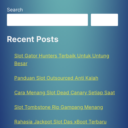
Search
Search
Recent Posts
Slot Gator Hunters Terbaik Untuk Untung
Besar
Panduan Slot Outsourced Anti Kalah
Cara Menang Slot Dead Canary Setiap Saat
Slot Tombstone Rip Gampang Menang
Rahasia Jackpot Slot Das xBoot Terbaru