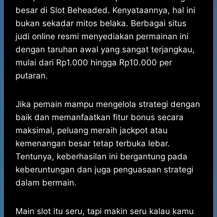
besar di Slot Beheaded. Kenyataannya, hal ini
bukan sekadar mitos belaka. Berbagai situs
judi online resmi menyediakan permainan ini
dengan taruhan awal yang sangat terjangkau,
mulai dari Rp1.000 hingga Rp10.000 per
putaran.
Jika pemain mampu mengelola strategi dengan
baik dan memanfaatkan fitur bonus secara
maksimal, peluang meraih jackpot atau
kemenangan besar tetap terbuka lebar.
Tentunya, keberhasilan ini bergantung pada
keberuntungan dan juga penguasaan strategi
dalam bermain.
Main slot itu seru, tapi makin seru kalau kamu