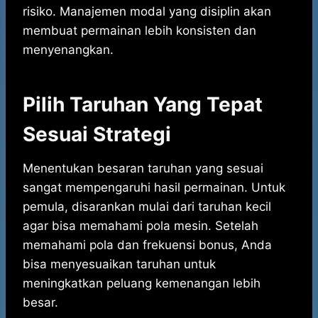
risiko. Manajemen modal yang disiplin akan
membuat permainan lebih konsisten dan
menyenangkan.
Pilih Taruhan Yang Tepat
Sesuai Strategi
Menentukan besaran taruhan yang sesuai
sangat mempengaruhi hasil permainan. Untuk
pemula, disarankan mulai dari taruhan kecil
agar bisa memahami pola mesin. Setelah
memahami pola dan frekuensi bonus, Anda
bisa menyesuaikan taruhan untuk
meningkatkan peluang kemenangan lebih
besar.