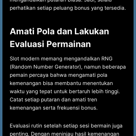
perhatikan setiap peluang bonus yang tersedia.
Amati Pola dan Lakukan
Evaluasi Permainan
Slot modern memang mengandalkan RNG
(Random Number Generator), namun beberapa
pemain percaya bahwa mengamati pola
kemenangan bisa membantu menentukan
waktu yang tepat untuk bertaruh lebih tinggi.
Catat setiap putaran dan amati tren
kemenangan serta frekuensi bonus.
Evaluasi rutin setelah setiap sesi bermain juga
penting. Dengan meninjau hasil kemenangan