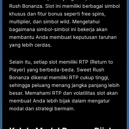
Rush Bonanza. Slot ini memiliki berbagai simbol
khusus dan fitur bonus seperti free spins,
multiplier, dan simbol wild. Mengetahui
bagaimana simbol-simbol ini bekerja akan
membantu Anda membuat keputusan taruhan
yang lebih cerdas.
Selain itu, setiap slot memiliki RTP (Return to
Player) yang berbeda-beda. Sweet Rush
Bonanza dikenal memiliki RTP cukup tinggi,
sehingga peluang menang jangka panjang lebih
besar. Memahami RTP dan volatilitas slot akan
membuat Anda lebih bijak dalam mengatur
modal dan strategi bermain.