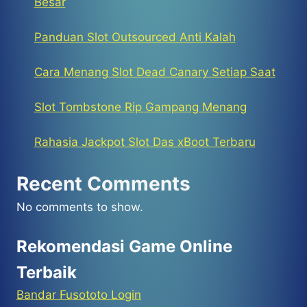
Besar
Panduan Slot Outsourced Anti Kalah
Cara Menang Slot Dead Canary Setiap Saat
Slot Tombstone Rip Gampang Menang
Rahasia Jackpot Slot Das xBoot Terbaru
Recent Comments
No comments to show.
Rekomendasi Game Online
Terbaik
Bandar Fusototo Login