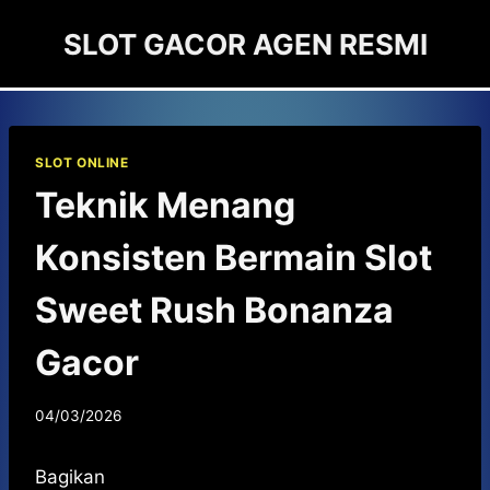
Skip
SLOT GACOR AGEN RESMI
to
content
SLOT ONLINE
Teknik Menang
Konsisten Bermain Slot
Sweet Rush Bonanza
Gacor
04/03/2026
Bagikan