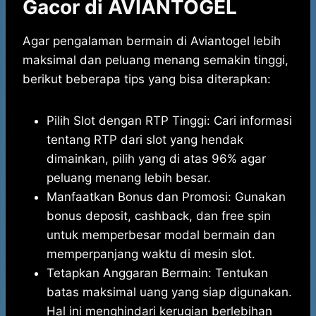
Gacor di AVIANTOGEL
Agar pengalaman bermain di Aviantogel lebih
maksimal dan peluang menang semakin tinggi,
berikut beberapa tips yang bisa diterapkan:
Pilih Slot dengan RTP Tinggi: Cari informasi
tentang RTP dari slot yang hendak
dimainkan, pilih yang di atas 96% agar
peluang menang lebih besar.
Manfaatkan Bonus dan Promosi: Gunakan
bonus deposit, cashback, dan free spin
untuk memperbesar modal bermain dan
memperpanjang waktu di mesin slot.
Tetapkan Anggaran Bermain: Tentukan
batas maksimal uang yang siap digunakan.
Hal ini menghindari kerugian berlebihan