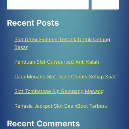
Search
Recent Posts
Slot Gator Hunters Terbaik Untuk Untung
Besar
Panduan Slot Outsourced Anti Kalah
Cara Menang Slot Dead Canary Setiap Saat
Slot Tombstone Rip Gampang Menang
Rahasia Jackpot Slot Das xBoot Terbaru
Recent Comments