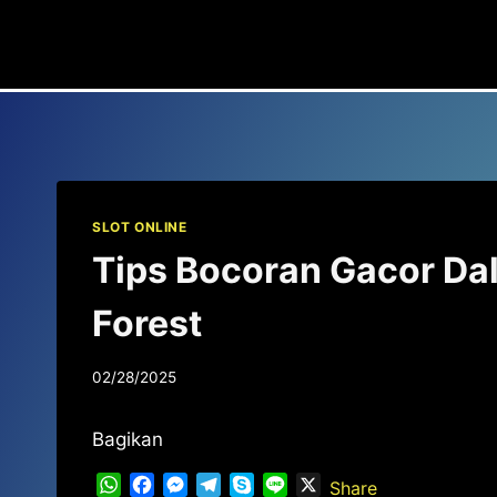
Skip
to
content
SLOT ONLINE
Tips Bocoran Gacor Da
Forest
02/28/2025
Bagikan
W
F
M
T
S
L
X
Share