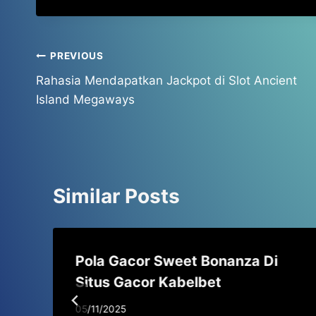
Post
PREVIOUS
Rahasia Mendapatkan Jackpot di Slot Ancient
navigation
Island Megaways
Similar Posts
Pola Gacor Sweet Bonanza Di
Situs Gacor Kabelbet
05/11/2025