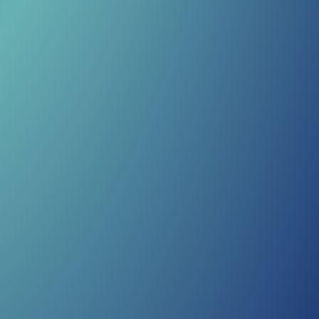
Rahasia Slot Flight Mode
Menang Maksimal
04/28/2026