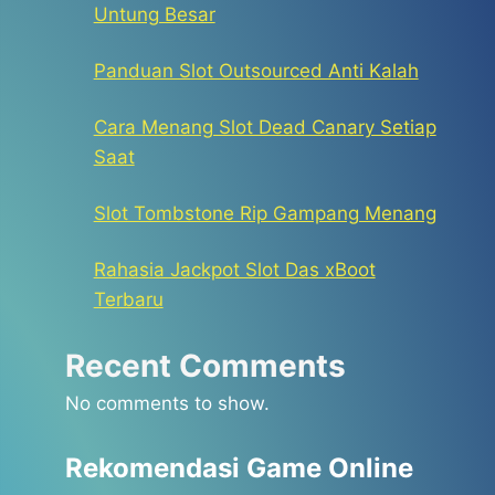
Untung Besar
Panduan Slot Outsourced Anti Kalah
Cara Menang Slot Dead Canary Setiap
Saat
Slot Tombstone Rip Gampang Menang
Rahasia Jackpot Slot Das xBoot
Terbaru
Recent Comments
No comments to show.
Rekomendasi Game Online