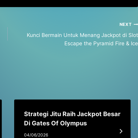
NEXT
Kunci Bermain Untuk Menang Jackpot di Slot
Escape the Pyramid Fire & Ice
Strategi Jitu Raih Jackpot Besar
Di Gates Of Olympus
04/06/2026