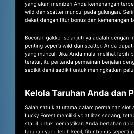
yang akan memberi Anda kemenangan terbesa
wild dan scatter muncul pada gulungan. Ser
dekat dengan fitur bonus dan kemenangan b
Bocoran gakkor selanjutnya adalah dengan 
penting seperti wild dan scatter. Anda dap
yang muncul. Jika Anda mulai melihat lebih
teratur, itu pertanda permainan berjalan d
sedikit demi sedikit untuk meningkatkan p
Kelola Taruhan Anda dan 
Salah satu kiat utama dalam permainan slot 
Lucky Forest memiliki volatilitas sedang, te
stabil untuk memastikan Anda bertahan dal
taruhan yang lebih kecil, fitur bonus seperti