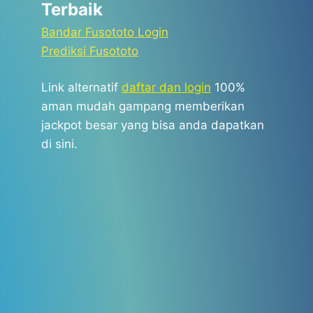
Terbaik
Bandar Fusototo Login
Prediksi Fusototo
Link alternatif
daftar dan login
100%
aman mudah gampang memberikan
jackpot besar yang bisa anda dapatkan
di sini.