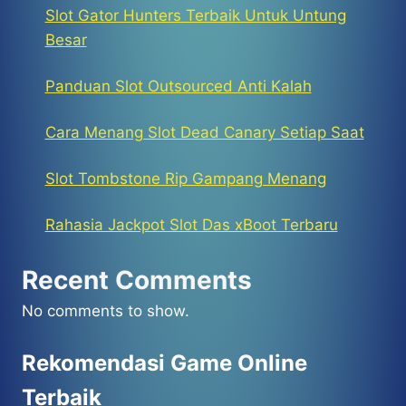
Slot Gator Hunters Terbaik Untuk Untung
Besar
Panduan Slot Outsourced Anti Kalah
Cara Menang Slot Dead Canary Setiap Saat
Slot Tombstone Rip Gampang Menang
Rahasia Jackpot Slot Das xBoot Terbaru
Recent Comments
No comments to show.
Rekomendasi Game Online
Terbaik