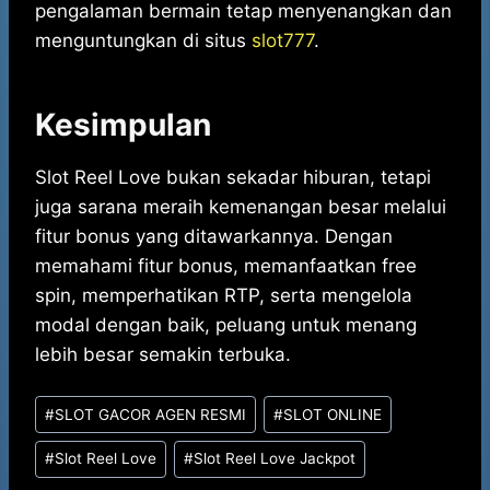
pengalaman bermain tetap menyenangkan dan
menguntungkan di situs
slot777
.
Kesimpulan
Slot Reel Love bukan sekadar hiburan, tetapi
juga sarana meraih kemenangan besar melalui
fitur bonus yang ditawarkannya. Dengan
memahami fitur bonus, memanfaatkan free
spin, memperhatikan RTP, serta mengelola
modal dengan baik, peluang untuk menang
lebih besar semakin terbuka.
Post
#
SLOT GACOR AGEN RESMI
#
SLOT ONLINE
Tags:
#
Slot Reel Love
#
Slot Reel Love Jackpot