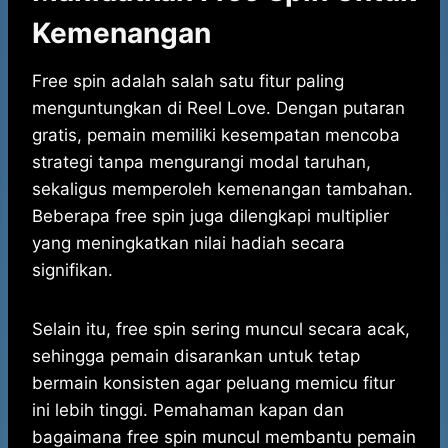
Kemenangan
Free spin adalah salah satu fitur paling
menguntungkan di Reel Love. Dengan putaran
gratis, pemain memiliki kesempatan mencoba
strategi tanpa mengurangi modal taruhan,
sekaligus memperoleh kemenangan tambahan.
Beberapa free spin juga dilengkapi multiplier
yang meningkatkan nilai hadiah secara
signifikan.
Selain itu, free spin sering muncul secara acak,
sehingga pemain disarankan untuk tetap
bermain konsisten agar peluang memicu fitur
ini lebih tinggi. Pemahaman kapan dan
bagaimana free spin muncul membantu pemain