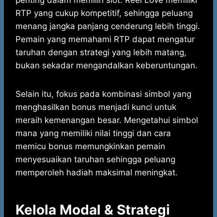
penting dalam memilih slot. Reel Love memiliki
RTP yang cukup kompetitif, sehingga peluang
menang jangka panjang cenderung lebih tinggi.
Pemain yang memahami RTP dapat mengatur
taruhan dengan strategi yang lebih matang,
bukan sekadar mengandalkan keberuntungan.
Selain itu, fokus pada kombinasi simbol yang
menghasilkan bonus menjadi kunci untuk
meraih kemenangan besar. Mengetahui simbol
mana yang memiliki nilai tinggi dan cara
memicu bonus memungkinkan pemain
menyesuaikan taruhan sehingga peluang
memperoleh hadiah maksimal meningkat.
Kelola Modal & Strategi