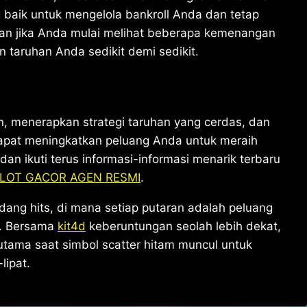
 baik untuk mengelola bankroll Anda dan tetap
inan jika Anda mulai melihat beberapa kemenangan
n taruhan Anda sedikit demi sedikit.
n, menerapkan strategi taruhan yang cerdas, dan
apat meningkatkan peluang Anda untuk meraih
dan ikuti terus informasi-informasi menarik terbaru
LOT GACOR AGEN RESMI
.
ang hits, di mana setiap putaran adalah peluang
a. Bersama
kit4d
keberuntungan seolah lebih dekat,
tama saat simbol scatter hitam muncul untuk
lipat.