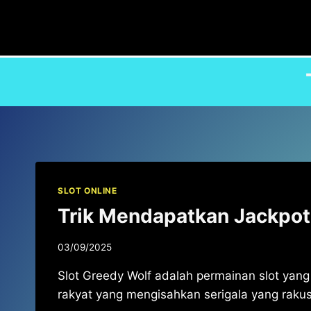
Skip
to
content
SLOT ONLINE
Trik Mendapatkan Jackpot 
03/09/2025
Slot Greedy Wolf adalah permainan slot yan
rakyat yang mengisahkan serigala yang rak