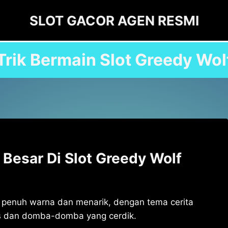
SLOT GACOR AGEN RESMI
Trik Bermain Slot Greedy Wol
Besar Di Slot Greedy Wolf
g penuh warna dan menarik, dengan tema cerita
us dan domba-domba yang cerdik.