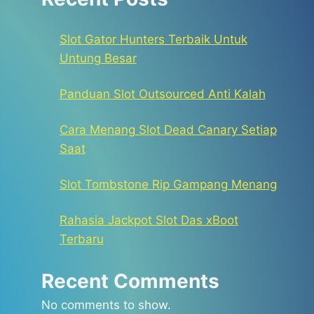
Slot Gator Hunters Terbaik Untuk
Untung Besar
Panduan Slot Outsourced Anti Kalah
Cara Menang Slot Dead Canary Setiap
Saat
Slot Tombstone Rip Gampang Menang
Rahasia Jackpot Slot Das xBoot
Terbaru
Recent Comments
No comments to show.