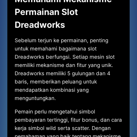
Permainan Slot
Dreadworks
Sebelum terjun ke permainan, penting
untuk memahami bagaimana slot
Dreadworks berfungsi. Setiap mesin slot
memiliki mekanisme dan fitur yang unik.
Dreadworks memiliki 5 gulungan dan 4
baris, memberikan peluang untuk
mendapatkan kombinasi yang
menguntungkan.
Pemain perlu mengetahui simbol
pembayaran tertinggi, fitur bonus, dan cara
kerja simbol wild serta scatter. Dengan
pemahaman yang baik tentang mekanisme