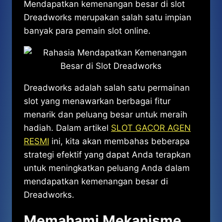
Mendapatkan kemenangan besar di slot
Dreadworks merupakan salah satu impian
banyak para pemain slot online.
Dreadworks adalah salah satu permainan
slot yang menawarkan berbagai fitur
menarik dan peluang besar untuk meraih
hadiah. Dalam artikel
SLOT GACOR AGEN
RESMI
ini, kita akan membahas beberapa
strategi efektif yang dapat Anda terapkan
untuk meningkatkan peluang Anda dalam
mendapatkan kemenangan besar di
Dreadworks.
Memahami Mekanisme