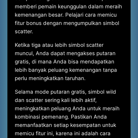
memberi pemain keunggulan dalam meraih
kemenangan besar. Pelajari cara memicu
fitur bonus dengan mengumpulkan simbol
scatter.
Ketika tiga atau lebih simbol scatter
muncul, Anda dapat mengakses putaran
gratis, di mana Anda bisa mendapatkan
lebih banyak peluang kemenangan tanpa
perlu meningkatkan taruhan.
Selama mode putaran gratis, simbol wild
dan scatter sering kali lebih aktif,
meningkatkan peluang Anda untuk meraih
kombinasi pemenang. Pastikan Anda
memanfaatkan setiap kesempatan untuk
memicu fitur ini, karena ini adalah cara