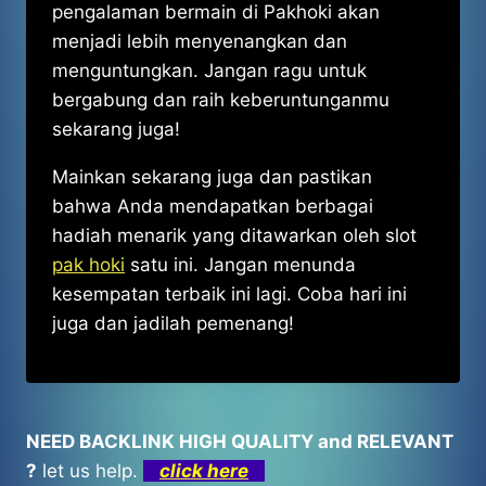
pengalaman bermain di Pakhoki akan
menjadi lebih menyenangkan dan
menguntungkan. Jangan ragu untuk
bergabung dan raih keberuntunganmu
sekarang juga!
Mainkan sekarang juga dan pastikan
bahwa Anda mendapatkan berbagai
hadiah menarik yang ditawarkan oleh slot
pak hoki
satu ini. Jangan menunda
kesempatan terbaik ini lagi. Coba hari ini
juga dan jadilah pemenang!
NEED BACKLINK HIGH QUALITY and RELEVANT
?
let us help.
click here