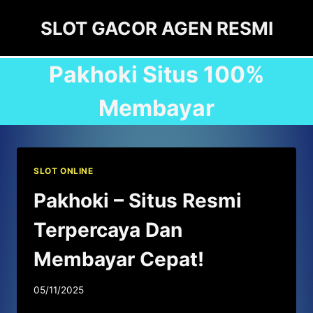
Skip
SLOT GACOR AGEN RESMI
to
content
Pakhoki Situs 100%
Membayar
SLOT ONLINE
Pakhoki – Situs Resmi
Terpercaya Dan
Membayar Cepat!
05/11/2025