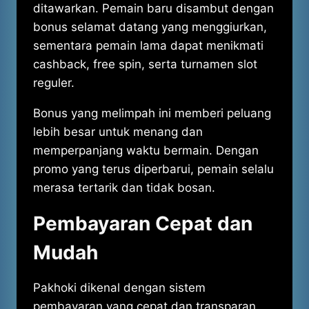
ditawarkan. Pemain baru disambut dengan
bonus selamat datang yang menggiurkan,
sementara pemain lama dapat menikmati
cashback, free spin, serta turnamen slot
reguler.
Bonus yang melimpah ini memberi peluang
lebih besar untuk menang dan
memperpanjang waktu bermain. Dengan
promo yang terus diperbarui, pemain selalu
merasa tertarik dan tidak bosan.
Pembayaran Cepat dan
Mudah
Pakhoki dikenal dengan sistem
pembayaran yang cepat dan transparan.