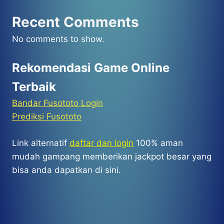
Recent Comments
No comments to show.
Rekomendasi Game Online
Terbaik
Bandar Fusototo Login
Prediksi Fusototo
Link alternatif
daftar dan login
100% aman
mudah gampang memberikan jackpot besar yang
bisa anda dapatkan di sini.