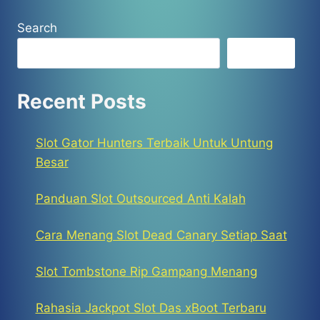
Search
Search
Recent Posts
Slot Gator Hunters Terbaik Untuk Untung
Besar
Panduan Slot Outsourced Anti Kalah
Cara Menang Slot Dead Canary Setiap Saat
Slot Tombstone Rip Gampang Menang
Rahasia Jackpot Slot Das xBoot Terbaru