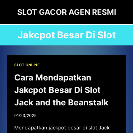
Skip
SLOT GACOR AGEN RESMI
to
content
Jakcpot Besar Di Slot
SLOT ONLINE
Cara Mendapatkan
Jakcpot Besar Di Slot
Jack and the Beanstalk
01/23/2025
Mendapatkan jackpot besar di slot Jack