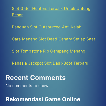
Slot Gator Hunters Terbaik Untuk Untung
Besar
Panduan Slot Outsourced Anti Kalah
Cara Menang Slot Dead Canary Setiap Saat
Slot Tombstone Rip Gampang Menang
Rahasia Jackpot Slot Das xBoot Terbaru
Recent Comments
No comments to show.
Rekomendasi Game Online