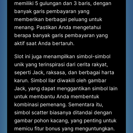
memiliki 5 gulungan dan 3 baris, dengan
banyak garis pembayaran yang
memberikan berbagai peluang untuk
menang. Pastikan Anda mengetahui
berapa banyak garis pembayaran yang
aktif saat Anda bertaruh.
Slot ini juga menampilkan simbol-simbol
unik yang terinspirasi dari cerita rakyat,
seperti Jack, raksasa, dan berbagai harta
karun. Simbol liar diwakili oleh gambar
Jack, yang dapat menggantikan simbol lain
untuk membantu Anda membentuk
kombinasi pemenang. Sementara itu,
simbol scatter biasanya ditandai dengan
gambar pohon kacang, yang penting untuk
memicu fitur bonus yang menguntungkan.