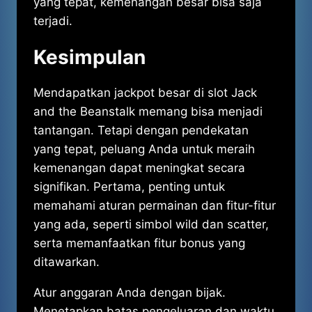
yang tepat, kemenangan besar bisa saja
terjadi.
Kesimpulan
Mendapatkan jackpot besar di slot Jack
and the Beanstalk memang bisa menjadi
tantangan. Tetapi dengan pendekatan
yang tepat, peluang Anda untuk meraih
kemenangan dapat meningkat secara
signifikan. Pertama, penting untuk
memahami aturan permainan dan fitur-fitur
yang ada, seperti simbol wild dan scatter,
serta memanfaatkan fitur bonus yang
ditawarkan.
Atur anggaran Anda dengan bijak.
Menetapkan batas pengeluaran dan waktu