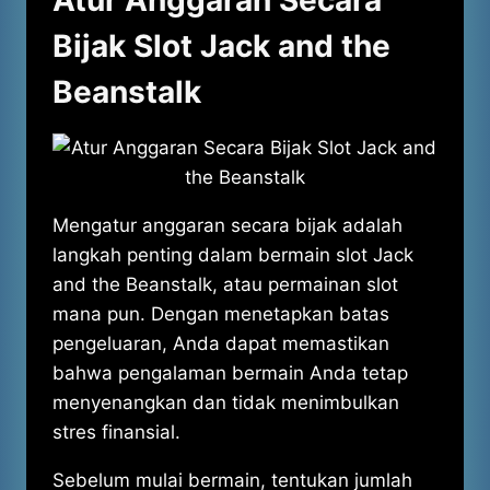
Atur Anggaran Secara
Bijak Slot Jack and the
Beanstalk
Mengatur anggaran secara bijak adalah
langkah penting dalam bermain slot Jack
and the Beanstalk, atau permainan slot
mana pun. Dengan menetapkan batas
pengeluaran, Anda dapat memastikan
bahwa pengalaman bermain Anda tetap
menyenangkan dan tidak menimbulkan
stres finansial.
Sebelum mulai bermain, tentukan jumlah