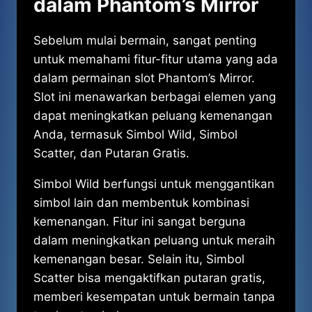
dalam Phantom’s Mirror
Sebelum mulai bermain, sangat penting
untuk memahami fitur-fitur utama yang ada
dalam permainan slot Phantom’s Mirror.
Slot ini menawarkan berbagai elemen yang
dapat meningkatkan peluang kemenangan
Anda, termasuk Simbol Wild, Simbol
Scatter, dan Putaran Gratis.
Simbol Wild berfungsi untuk menggantikan
simbol lain dan membentuk kombinasi
kemenangan. Fitur ini sangat berguna
dalam meningkatkan peluang untuk meraih
kemenangan besar. Selain itu, Simbol
Scatter bisa mengaktifkan putaran gratis,
memberi kesempatan untuk bermain tanpa