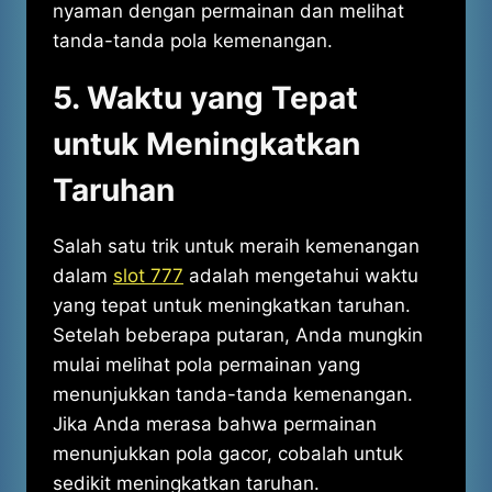
nyaman dengan permainan dan melihat
tanda-tanda pola kemenangan.
5.
Waktu yang Tepat
untuk Meningkatkan
Taruhan
Salah satu trik untuk meraih kemenangan
dalam
slot 777
adalah mengetahui waktu
yang tepat untuk meningkatkan taruhan.
Setelah beberapa putaran, Anda mungkin
mulai melihat pola permainan yang
menunjukkan tanda-tanda kemenangan.
Jika Anda merasa bahwa permainan
menunjukkan pola gacor, cobalah untuk
sedikit meningkatkan taruhan.