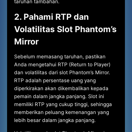
taruhan tambahan.
2.
Pahami RTP dan
Volatilitas Slot Phantom’s
Mirror
Sebelum memasang taruhan, pastikan
Anda mengetahui RTP (Return to Player)
dan volatilitas dari slot Phantom’s Mirror.
RTP adalah persentase uang yang
diperkirakan akan dikembalikan kepada
pemain dalam jangka panjang. Slot ini
memiliki RTP yang cukup tinggi, sehingga
memberikan peluang kemenangan yang
lebih besar dalam jangka panjang.