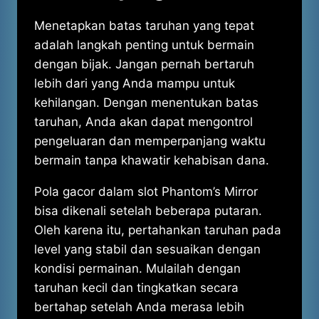
Menetapkan batas taruhan yang tepat
adalah langkah penting untuk bermain
dengan bijak. Jangan pernah bertaruh
lebih dari yang Anda mampu untuk
kehilangan. Dengan menentukan batas
taruhan, Anda akan dapat mengontrol
pengeluaran dan memperpanjang waktu
bermain tanpa khawatir kehabisan dana.
Pola gacor dalam slot Phantom’s Mirror
bisa dikenali setelah beberapa putaran.
Oleh karena itu, pertahankan taruhan pada
level yang stabil dan sesuaikan dengan
kondisi permainan. Mulailah dengan
taruhan kecil dan tingkatkan secara
bertahap setelah Anda merasa lebih