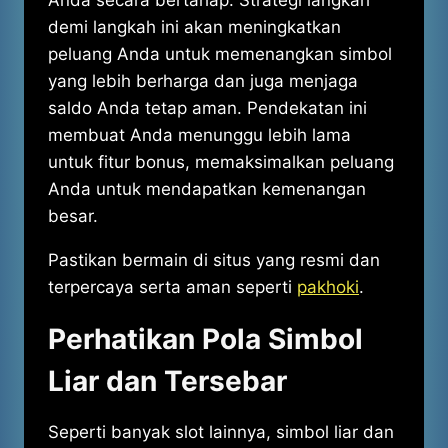
Anda secara bertahap. Strategi langkah
demi langkah ini akan meningkatkan
peluang Anda untuk memenangkan simbol
yang lebih berharga dan juga menjaga
saldo Anda tetap aman. Pendekatan ini
membuat Anda menunggu lebih lama
untuk fitur bonus, memaksimalkan peluang
Anda untuk mendapatkan kemenangan
besar.
Pastikan bermain di situs yang resmi dan
terpercaya serta aman seperti
pakhoki
.
Perhatikan Pola Simbol
Liar dan Tersebar
Seperti banyak slot lainnya, simbol liar dan