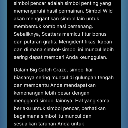
simbol pencar adalah simbol penting yang
memengaruhi hasil permainan. Simbol Wild
akan menggantikan simbol lain untuk
membentuk kombinasi pemenang.
Sebaliknya, Scatters memicu fitur bonus
dan putaran gratis. Mengidentifikasi kapan
dan di mana simbol-simbol ini muncul lebih
sering dapat memberi Anda keunggulan.
Dalam Big Catch Craze, simbol liar
biasanya sering muncul di gulungan tengah
dan membantu Anda mendapatkan
kemenangan lebih besar dengan
mengganti simbol lainnya. Hal yang sama
berlaku untuk simbol pencar, perhatikan
bagaimana simbol itu muncul dan
sesuaikan taruhan Anda untuk