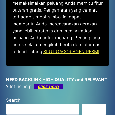
memaksimalkan peluang Anda memicu fitur
putaran gratis. Pengamatan yang cermat
terhadap simbol-simbol ini dapat
membantu Anda merencanakan gerakan
yang lebih strategis dan meningkatkan
peluang Anda untuk menang. Penting juga
untuk selalu mengikuti berita dan informasi
terkini tentang
SLOT GACOR AGEN RESMI
.
NEED BACKLINK HIGH QUALITY and RELEVANT
?
let us help.
click here
Search
Search