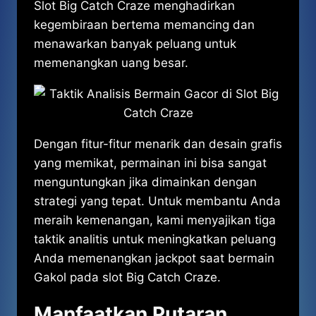
Slot Big Catch Craze menghadirkan
kegembiraan bertema memancing dan
menawarkan banyak peluang untuk
memenangkan uang besar.
Dengan fitur-fitur menarik dan desain grafis
yang memikat, permainan ini bisa sangat
menguntungkan jika dimainkan dengan
strategi yang tepat. Untuk membantu Anda
meraih kemenangan, kami menyajikan tiga
taktik analitis untuk meningkatkan peluang
Anda memenangkan jackpot saat bermain
Gakol pada slot Big Catch Craze.
Manfaatkan Putaran