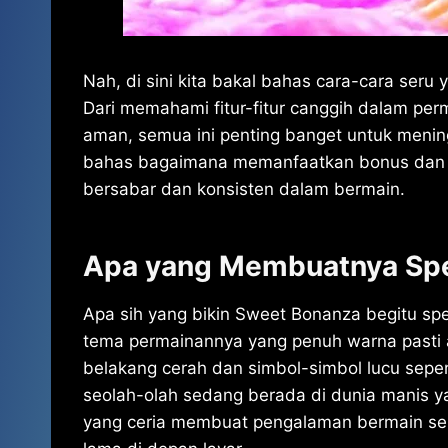
Nah, di sini kita bakal bahas cara-cara ser
Dari memahami fitur-fitur canggih dalam pe
aman, semua ini penting banget untuk menin
bahas bagaimana memanfaatkan bonus dan pr
bersabar dan konsisten dalam bermain.
Apa yang Membuatnya Spe
Apa sih yang bikin Sweet Bonanza begitu spe
tema permainannya yang penuh warna pasti a
belakang cerah dan simbol-simbol lucu sep
seolah-olah sedang berada di dunia manis ya
yang ceria membuat pengalaman bermain se