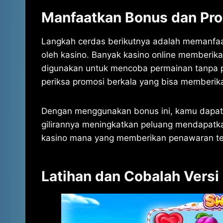
Manfaatkan Bonus dan Pr
Langkah cerdas berikutnya adalah memanfa
oleh kasino. Banyak kasino online memberik
digunakan untuk mencoba permainan tanpa pe
periksa promosi berkala yang bisa memberik
Dengan menggunakan bonus ini, kamu dapa
gilirannya meningkatkan peluang mendapatk
kasino mana yang memberikan penawaran te
Latihan dan Cobalah Vers