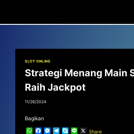
Skip
to
content
SLOT ONLINE
Strategi Menang Main S
Raih Jackpot
11/26/2024
Bagikan
W
F
M
T
S
L
X
Share