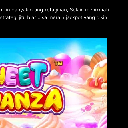
bikin banyak orang ketagihan, Selain menikmati
rategi jitu biar bisa meraih jackpot yang bikin