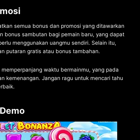
omosi
atkan semua bonus dan promosi yang ditawarkan
an bonus sambutan bagi pemain baru, yang dapat
rlu menggunakan uangmu sendiri. Selain itu,
an putaran gratis atau bonus tambahan.
t memperpanjang waktu bermainmu, yang pada
an kemenangan. Jangan ragu untuk mencari tahu
rbaik.
i Demo