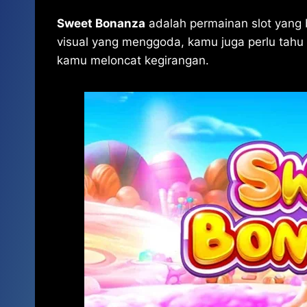
h
a
e
e
k
i
a
c
s
l
y
n
Sweet Bonanza
adalah permainan slot yang 
t
e
s
e
p
e
visual yang menggoda, kamu juga perlu tahu st
s
b
e
g
e
kamu meloncat kegirangan.
A
o
n
r
p
o
g
a
p
k
e
m
r