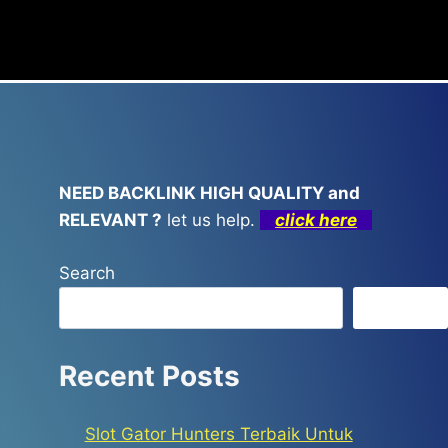
NEED BACKLINK HIGH QUALITY and
RELEVANT ?
let us help.
click here
Search
Search
Recent Posts
Slot Gator Hunters Terbaik Untuk