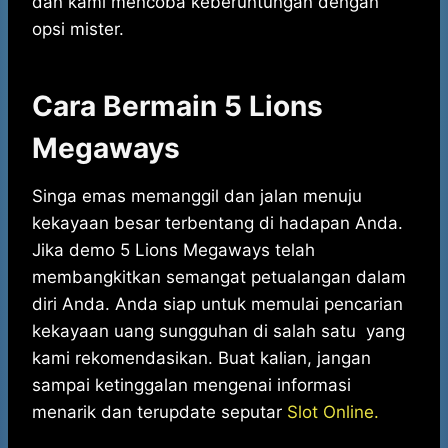
dan kami mencoba keberuntungan dengan
opsi mister.
Cara Bermain 5 Lions
Megaways
Singa emas memanggil dan jalan menuju
kekayaan besar terbentang di hadapan Anda.
Jika demo 5 Lions Megaways telah
membangkitkan semangat petualangan dalam
diri Anda. Anda siap untuk memulai pencarian
kekayaan uang sungguhan di salah satu yang
kami rekomendasikan. Buat kalian, jangan
sampai ketinggalan mengenai informasi
menarik dan terupdate seputar
Slot Online.