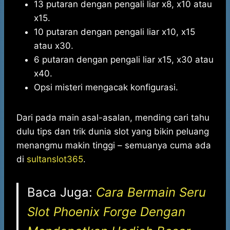
13 putaran dengan pengali liar x8, x10 atau
x15.
10 putaran dengan pengali liar x10, x15
atau x30.
6 putaran dengan pengali liar x15, x30 atau
x40.
Opsi misteri mengacak konfigurasi.
Dari pada main asal-asalan, mending cari tahu
dulu tips dan trik dunia slot yang bikin peluang
menangmu makin tinggi – semuanya cuma ada
di
sultanslot365
.
Baca Juga:
Cara Bermain Seru
Slot Phoenix Forge Dengan