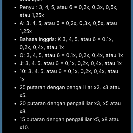
Penyu : 3, 4, 5, atau 6 = 0,2x, 0,3x, 0,5x,
atau 1,25x
A: 3, 4, 5, atau 6 = 0,2x, 0,3x, 0,5x, atau
1,25x
Bahasa Inggris: K 3, 4, 5, atau 6 = 0,1x,
0,2x, 0,4x, atau 1x
Q: 3, 4, 5, atau 6 = 0,1x, 0,2x, 0,4x, atau 1x
J: 3, 4, 5, atau 6 = 0,1x, 0,2x, 0,4x, atau 1x
10: 3, 4, 5, atau 6 = 0,1x, 0,2x, 0,4x, atau
1x
25 putaran dengan pengali liar x2, x3 atau
x5.
20 putaran dengan pengali liar x3, x5 atau
x8.
15 putaran dengan pengali liar x5, x8 atau
x10.