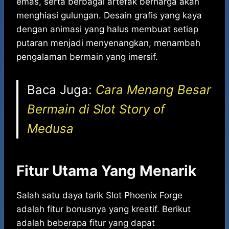
emas, serta berbagai artefak berharga akan
menghiasi gulungan. Desain grafis yang kaya
dengan animasi yang halus membuat setiap
putaran menjadi menyenangkan, menambah
pengalaman bermain yang imersif.
Baca Juga:
Cara Menang Besar
Bermain di Slot Story of
Medusa
Fitur Utama Yang Menarik
Salah satu daya tarik Slot Phoenix Forge
adalah fitur bonusnya yang kreatif. Berikut
adalah beberapa fitur yang dapat