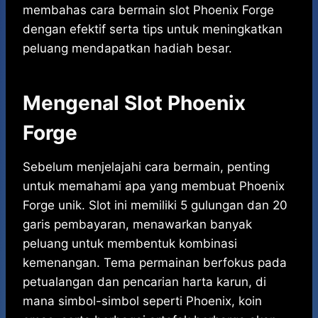
membahas cara bermain slot Phoenix Forge
dengan efektif serta tips untuk meningkatkan
peluang mendapatkan hadiah besar.
Mengenal Slot Phoenix
Forge
Sebelum menjelajahi cara bermain, penting
untuk memahami apa yang membuat Phoenix
Forge unik. Slot ini memiliki 5 gulungan dan 20
garis pembayaran, menawarkan banyak
peluang untuk membentuk kombinasi
kemenangan. Tema permainan berfokus pada
petualangan dan pencarian harta karun, di
mana simbol-simbol seperti Phoenix, koin