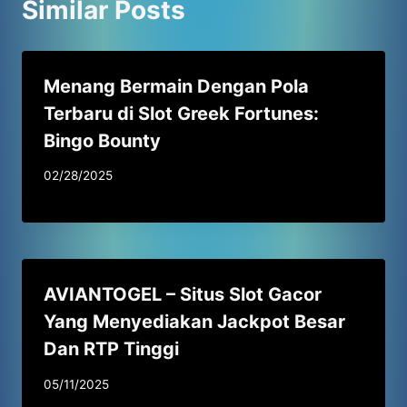
Similar Posts
Menang Bermain Dengan Pola
Terbaru di Slot Greek Fortunes:
Bingo Bounty
02/28/2025
AVIANTOGEL – Situs Slot Gacor
Yang Menyediakan Jackpot Besar
Dan RTP Tinggi
05/11/2025