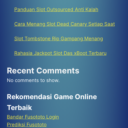
Panduan Slot Outsourced Anti Kalah
Cara Menang Slot Dead Canary Setiap Saat
Slot Tombstone Rip Gampang Menang
Rahasia Jackpot Slot Das xBoot Terbaru
Recent Comments
No comments to show.
Rekomendasi Game Online
Terbaik
Bandar Fusototo Login
Prediksi Fusototo