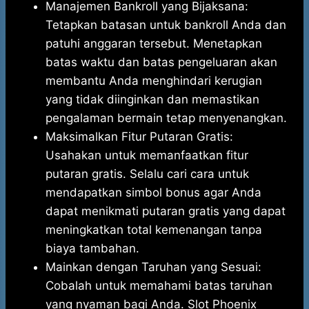
Manajemen Bankroll yang Bijaksana:
Tetapkan batasan untuk bankroll Anda dan
patuhi anggaran tersebut. Menetapkan
batas waktu dan batas pengeluaran akan
membantu Anda menghindari kerugian
yang tidak diinginkan dan memastikan
pengalaman bermain tetap menyenangkan.
Maksimalkan Fitur Putaran Gratis:
Usahakan untuk memanfaatkan fitur
putaran gratis. Selalu cari cara untuk
mendapatkan simbol bonus agar Anda
dapat menikmati putaran gratis yang dapat
meningkatkan total kemenangan tanpa
biaya tambahan.
Mainkan dengan Taruhan yang Sesuai:
Cobalah untuk memahami batas taruhan
yang nyaman bagi Anda. Slot Phoenix