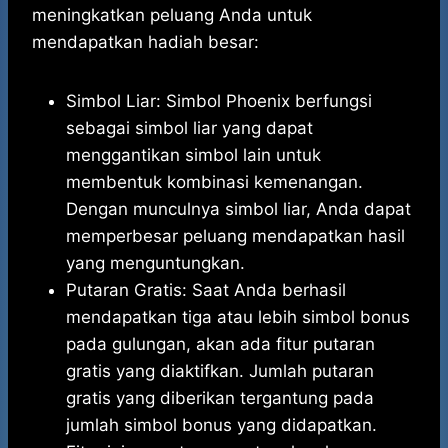
meningkatkan peluang Anda untuk
mendapatkan hadiah besar:
Simbol Liar: Simbol Phoenix berfungsi
sebagai simbol liar yang dapat
menggantikan simbol lain untuk
membentuk kombinasi kemenangan.
Dengan munculnya simbol liar, Anda dapat
memperbesar peluang mendapatkan hasil
yang menguntungkan.
Putaran Gratis: Saat Anda berhasil
mendapatkan tiga atau lebih simbol bonus
pada gulungan, akan ada fitur putaran
gratis yang diaktifkan. Jumlah putaran
gratis yang diberikan tergantung pada
jumlah simbol bonus yang didapatkan.