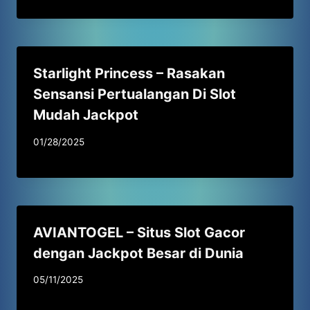
Starlight Princess – Rasakan
Sensansi Pertualangan Di Slot
Mudah Jackpot
01/28/2025
AVIANTOGEL – Situs Slot Gacor
dengan Jackpot Besar di Dunia
05/11/2025