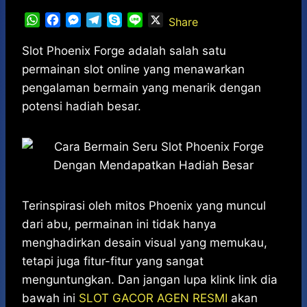
W
F
M
T
S
L
X
Share
h
a
e
e
k
i
a
c
s
l
y
n
Slot Phoenix Forge adalah salah satu
t
e
s
e
p
e
permainan slot online yang menawarkan
s
b
e
g
e
pengalaman bermain yang menarik dengan
A
o
n
r
potensi hadiah besar.
p
o
g
a
p
k
e
m
r
Terinspirasi oleh mitos Phoenix yang muncul
dari abu, permainan ini tidak hanya
menghadirkan desain visual yang memukau,
tetapi juga fitur-fitur yang sangat
menguntungkan. Dan jangan lupa klink link dia
bawah ini
SLOT GACOR AGEN RESMI
akan