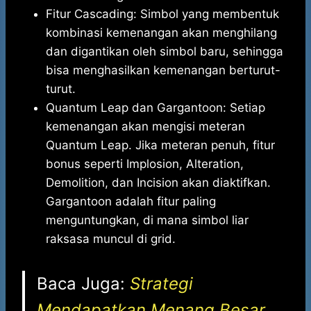
Fitur Cascading: Simbol yang membentuk
kombinasi kemenangan akan menghilang
dan digantikan oleh simbol baru, sehingga
bisa menghasilkan kemenangan berturut-
turut.
Quantum Leap dan Gargantoon: Setiap
kemenangan akan mengisi meteran
Quantum Leap. Jika meteran penuh, fitur
bonus seperti Implosion, Alteration,
Demolition, dan Incision akan diaktifkan.
Gargantoon adalah fitur paling
menguntungkan, di mana simbol liar
raksasa muncul di grid.
Baca Juga:
Strategi
Mendapatkan Menang Besar