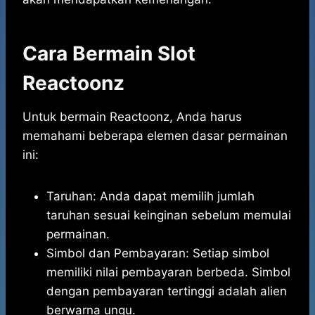
Cara Bermain Slot
Reactoonz
Untuk bermain Reactoonz, Anda harus
memahami beberapa elemen dasar permainan
ini:
Taruhan: Anda dapat memilih jumlah
taruhan sesuai keinginan sebelum memulai
permainan.
Simbol dan Pembayaran: Setiap simbol
memiliki nilai pembayaran berbeda. Simbol
dengan pembayaran tertinggi adalah alien
berwarna ungu.