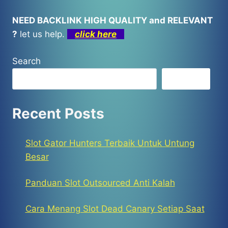
NEED BACKLINK HIGH QUALITY and RELEVANT
?
let us help.
click here
Search
Search
Recent Posts
Slot Gator Hunters Terbaik Untuk Untung
Besar
Panduan Slot Outsourced Anti Kalah
Cara Menang Slot Dead Canary Setiap Saat