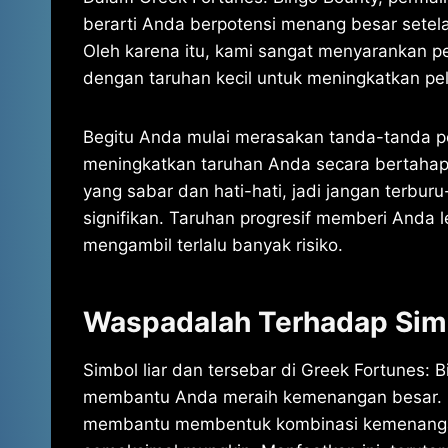
berarti Anda berpotensi menang besar setel
Oleh karena itu, kami sangat menyarankan pe
dengan taruhan kecil untuk meningkatkan pe
Begitu Anda mulai merasakan tanda-tanda p
meningkatkan taruhan Anda secara bertahap.
yang sabar dan hati-hati, jadi jangan terbu
signifikan. Taruhan progresif memberi Anda
mengambil terlalu banyak risiko.
Waspadalah Terhadap Simb
Simbol liar dan tersebar di Greek Fortunes:
membantu Anda meraih kemenangan besar. Si
membantu membentuk kombinasi kemenangan