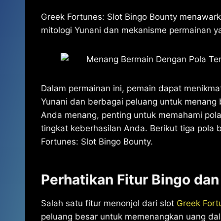
h
a
e
e
k
i
a
c
s
l
y
n
Greek Fortunes: Slot Bingo Bounty menawar
t
e
s
e
p
e
mitologi Yunani dan mekanisme permainan ya
s
b
e
g
e
A
o
n
r
p
o
g
a
p
k
e
m
r
Dalam permainan ini, pemain dapat menikmat
Yunani dan berbagai peluang untuk menang
Anda menang, penting untuk memahami pola
tingkat keberhasilan Anda. Berikut tiga po
Fortunes: Slot Bingo Bounty.
Perhatikan Fitur Bingo da
Salah satu fitur menonjol dari slot
Greek Fort
peluang besar untuk memenangkan uang dala