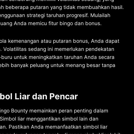
ah beberapa putaran yang tidak membuahkan hasil.
nggunaan strategi taruhan progresif. Mulailah
luang Anda memicu fitur bingo dan bonus.
ola kemenangan atau putaran bonus, Anda dapat
 Volatilitas sedang ini memerlukan pendekatan
ru-buru untuk meningkatkan taruhan Anda secara
 lebih banyak peluang untuk menang besar tanpa
ol Liar dan Pencar
 Bingo Bounty memainkan peran penting dalam
mbol liar menggantikan simbol lain dan
. Pastikan Anda memanfaatkan simbol liar