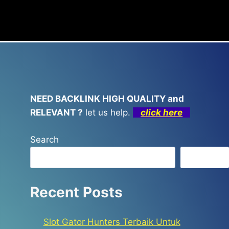
NEED BACKLINK HIGH QUALITY and
RELEVANT ?
let us help.
click here
Search
Search
Recent Posts
Slot Gator Hunters Terbaik Untuk