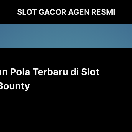
SLOT GACOR AGEN RESMI
 Pola Terbaru di Slot
 Bounty