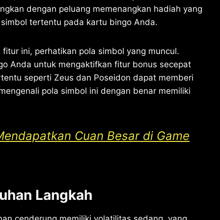
ungkan dengan peluang memenangkan hadiah yang
imbol tertentu pada kartu bingo Anda.
ur ini, perhatikan pola simbol yang muncul.
go Anda untuk mengaktifkan fitur bonus secepat
tertentu seperti Zeus dan Poseidon dapat memberi
engenali pola simbol ini dengan benar memiliki
Mendapatkan Cuan Besar di Game
ruhan Langkah
an cenderung memiliki volatilitas sedang, yang