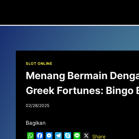
Skip
to
content
SLOT ONLINE
Menang Bermain Dengan
Greek Fortunes: Bingo
02/28/2025
Bagikan
W
F
M
T
S
L
X
Share