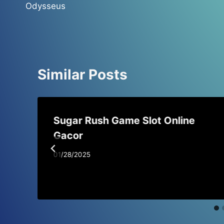
Odysseus
Similar Posts
Sugar Rush Game Slot Online
Gacor
01/28/2025