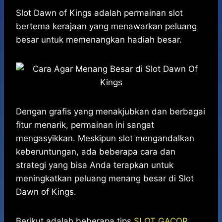
h
a
e
e
k
i
a
c
s
l
y
n
Slot Dawn of Kings adalah permainan slot
t
e
s
e
p
e
bertema kerajaan yang menawarkan peluang
s
b
e
g
e
besar untuk memenangkan hadiah besar.
A
o
n
r
p
o
g
a
p
k
e
m
r
Dengan grafis yang menakjubkan dan berbagai
fitur menarik, permainan ini sangat
mengasyikkan. Meskipun slot mengandalkan
keberuntungan, ada beberapa cara dan
strategi yang bisa Anda terapkan untuk
meningkatkan peluang menang besar di Slot
Dawn of Kings.
Berikut adalah beberapa tips
SLOT GACOR