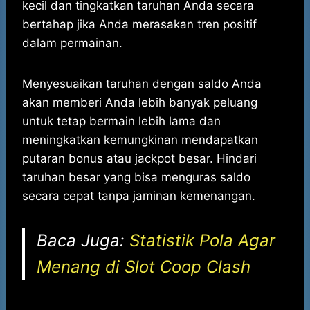
kecil dan tingkatkan taruhan Anda secara
bertahap jika Anda merasakan tren positif
dalam permainan.
Menyesuaikan taruhan dengan saldo Anda
akan memberi Anda lebih banyak peluang
untuk tetap bermain lebih lama dan
meningkatkan kemungkinan mendapatkan
putaran bonus atau jackpot besar. Hindari
taruhan besar yang bisa menguras saldo
secara cepat tanpa jaminan kemenangan.
Baca Juga:
Statistik Pola Agar
Menang di Slot Coop Clash