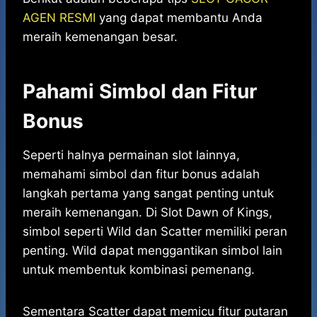
AGEN RESMI
yang dapat membantu Anda
meraih kemenangan besar.
Pahami Simbol dan Fitur
Bonus
Seperti halnya permainan slot lainnya,
memahami simbol dan fitur bonus adalah
langkah pertama yang sangat penting untuk
meraih kemenangan. Di Slot Dawn of Kings,
simbol seperti Wild dan Scatter memiliki peran
penting. Wild dapat menggantikan simbol lain
untuk membentuk kombinasi pemenang.
Sementara Scatter dapat memicu fitur putaran