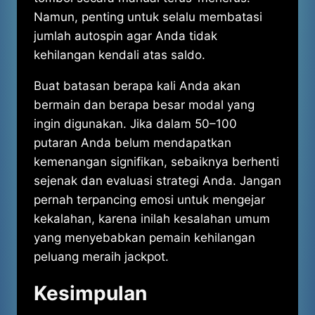
Namun, penting untuk selalu membatasi
jumlah autospin agar Anda tidak
kehilangan kendali atas saldo.
Buat batasan berapa kali Anda akan
bermain dan berapa besar modal yang
ingin digunakan. Jika dalam 50–100
putaran Anda belum mendapatkan
kemenangan signifikan, sebaiknya berhenti
sejenak dan evaluasi strategi Anda. Jangan
pernah terpancing emosi untuk mengejar
kekalahan, karena inilah kesalahan umum
yang menyebabkan pemain kehilangan
peluang meraih jackpot.
Kesimpulan