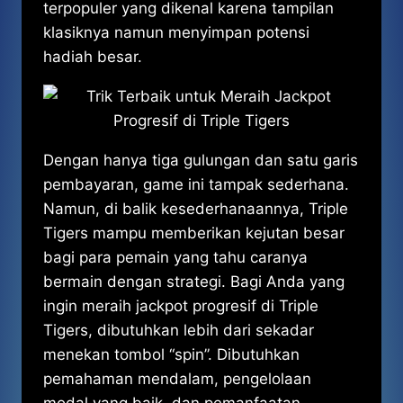
terpopuler yang dikenal karena tampilan
klasiknya namun menyimpan potensi
hadiah besar.
Dengan hanya tiga gulungan dan satu garis
pembayaran, game ini tampak sederhana.
Namun, di balik kesederhanaannya, Triple
Tigers mampu memberikan kejutan besar
bagi para pemain yang tahu caranya
bermain dengan strategi. Bagi Anda yang
ingin meraih jackpot progresif di Triple
Tigers, dibutuhkan lebih dari sekadar
menekan tombol “spin”. Dibutuhkan
pemahaman mendalam, pengelolaan