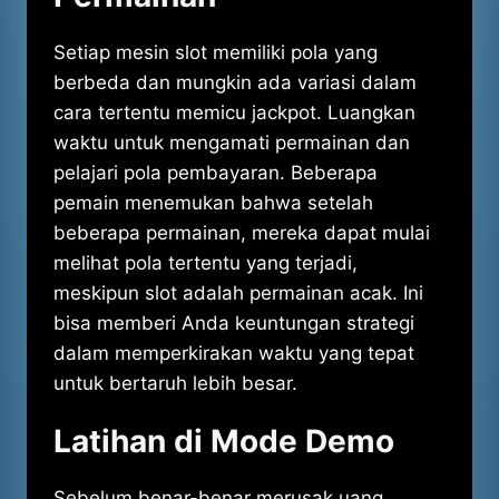
Setiap mesin slot memiliki pola yang
berbeda dan mungkin ada variasi dalam
cara tertentu memicu jackpot. Luangkan
waktu untuk mengamati permainan dan
pelajari pola pembayaran. Beberapa
pemain menemukan bahwa setelah
beberapa permainan, mereka dapat mulai
melihat pola tertentu yang terjadi,
meskipun slot adalah permainan acak. Ini
bisa memberi Anda keuntungan strategi
dalam memperkirakan waktu yang tepat
untuk bertaruh lebih besar.
Latihan di Mode Demo
Sebelum benar-benar merusak uang,