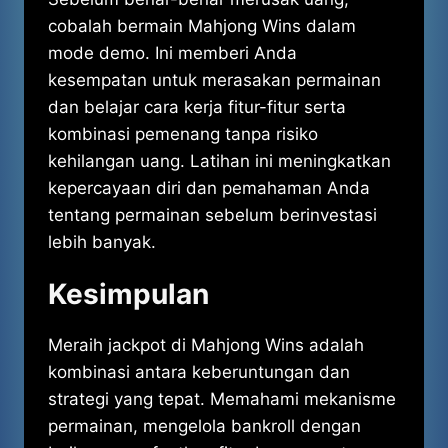
cobalah bermain Mahjong Wins dalam
mode demo. Ini memberi Anda
kesempatan untuk merasakan permainan
dan belajar cara kerja fitur-fitur serta
kombinasi pemenang tanpa risiko
kehilangan uang. Latihan ini meningkatkan
kepercayaan diri dan pemahaman Anda
tentang permainan sebelum berinvestasi
lebih banyak.
Kesimpulan
Meraih jackpot di Mahjong Wins adalah
kombinasi antara keberuntungan dan
strategi yang tepat. ​Memahami mekanisme
permainan, mengelola bankroll dengan