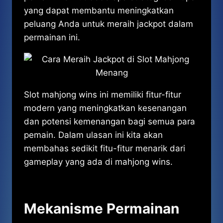
yang dapat membantu meningkatkan
peluang Anda untuk meraih jackpot dalam
permainan ini.
Slot mahjong wins ini memiliki fitur-fitur
modern yang meningkatkan kesenangan
dan potensi kemenangan bagi semua para
pemain. Dalam ulasan ini kita akan
membahas sedikit fitu-fitur menarik dari
gameplay yang ada di mahjong wins.
Mekanisme Permainan