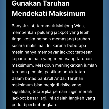
Gunakan Taruhan
Mendekati Maksimum
Banyak slot, termasuk Mahjong Wins,
memberikan peluang jackpot yang lebih
tinggi ketika pemain memasang taruhan
secara maksimal. Ini karena beberapa
mesin hanya membayar jackpot terbesar
kepada pemain yang memasang taruhan
maksimum. Meskipun meningkatkan jumlah
taruhan pemain, pastikan untuk tetap
dalam batas bankroll Anda. Taruhan
maksimum bisa menjadi risiko yang
signifikan, tetapi jika pemain ingin meraih
jackpot besar lagi, ini adalah langkah yang
perlu dipertimbangkan.