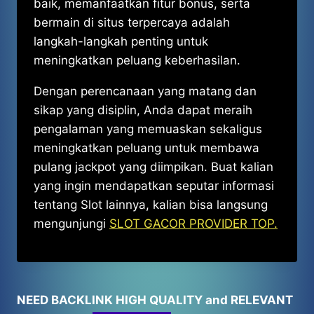
baik, memanfaatkan fitur bonus, serta
bermain di situs terpercaya adalah
langkah-langkah penting untuk
meningkatkan peluang keberhasilan.​
Dengan perencanaan yang matang dan
sikap yang disiplin, Anda dapat meraih
pengalaman yang memuaskan sekaligus
meningkatkan peluang untuk membawa
pulang jackpot yang diimpikan. Buat kalian
yang ingin mendapatkan seputar informasi
tentang Slot lainnya, kalian bisa langsung
mengunjungi
SLOT GACOR PROVIDER TOP.
NEED BACKLINK HIGH QUALITY and RELEVANT