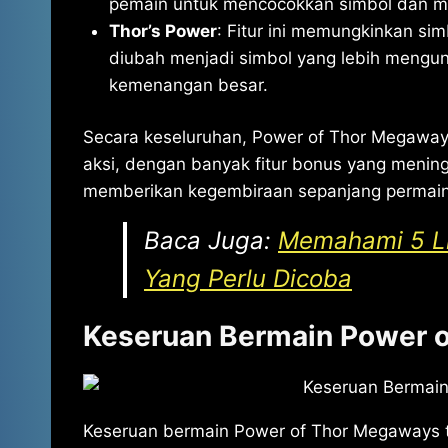
pemain untuk mencocokkan simbol dan m
Thor’s Power
: Fitur ini memungkinkan si
diubah menjadi simbol yang lebih mengu
kemenangan besar.
Secara keseluruhan, Power of Thor Megaw
aksi, dengan banyak fitur bonus yang meni
memberikan kegembiraan sepanjang permai
Baca Juga:
Memahami 5 Li
Yang Perlu Dicoba
Keseruan Bermain Power 
Keseruan bermain Power of Thor Megaways te