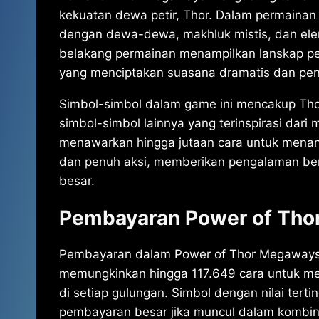
kekuatan dewa petir, Thor. Dalam permainan
dengan dewa-dewa, makhluk mistis, dan elem
belakang permainan menampilkan lanskap pe
yang menciptakan suasana dramatis dan pe
Simbol-simbol dalam game ini mencakup Thor s
simbol-simbol lainnya yang terinspirasi dar
menawarkan hingga jutaan cara untuk menan
dan penuh aksi, memberikan pengalaman be
besar.
Pembayaran Power of Th
Pembayaran dalam Power of Thor Megaways
memungkinkan hingga 117.649 cara untuk me
di setiap gulungan. Simbol dengan nilai terti
pembayaran besar jika muncul dalam kombinasi