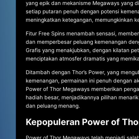
yang epik dan mekanisme Megaways yang di
setiap putaran penuh dengan potensi kemenan
meningkatkan ketegangan, memungkinkan kem
Fitur Free Spins menambah sensasi, member
dan memperbesar peluang kemenangan denga
Grafis yang menakjubkan, dengan kilatan pe
menciptakan atmosfer dramatis yang memika
Ditambah dengan Thor’s Power, yang mengub
kemenangan, permainan ini penuh dengan aksi
Power of Thor Megaways memberikan pengal
hadiah besar, menjadikannya pilihan menarik
dan peluang menang.
Kepopuleran Power of Th
Power of Thor Megaways telah menjadi salah 