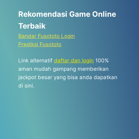
Rekomendasi Game Online
Terbaik
Bandar Fusototo Login
Prediksi Fusototo
Link alternatif
daftar dan login
100%
aman mudah gampang memberikan
jackpot besar yang bisa anda dapatkan
di sini.