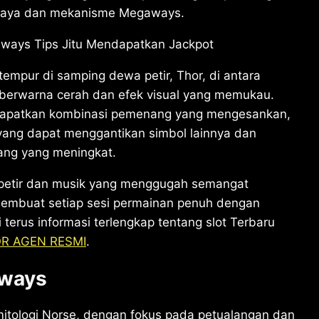
 kaya dan mekanisme Megaways.
tempur di samping dewa petir, Thor, di antara
berwarna cerah dan efek visual yang memukau.
dapatkan kombinasi pemenang yang mengesankan,
ld yang dapat menggantikan simbol lainnya dan
ang yang meningkat.
petir dan musik yang menggugah semangat
embuat setiap sesi permainan penuh dengan
terus informasi terlengkap tentang slot Terbaru
R AGEN RESMI
.
aways
tologi Norse, dengan fokus pada petualangan dan