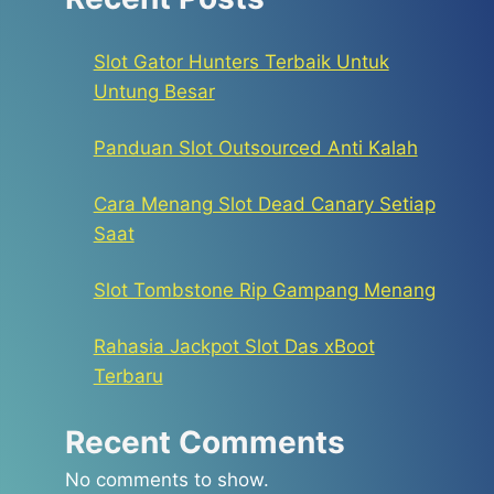
Slot Gator Hunters Terbaik Untuk
Untung Besar
Panduan Slot Outsourced Anti Kalah
Cara Menang Slot Dead Canary Setiap
Saat
Slot Tombstone Rip Gampang Menang
Rahasia Jackpot Slot Das xBoot
Terbaru
Recent Comments
No comments to show.