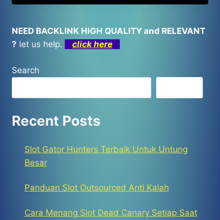
NEED BACKLINK HIGH QUALITY and RELEVANT
?
let us help.
click here
Search
Search
Recent Posts
Slot Gator Hunters Terbaik Untuk Untung
Besar
Panduan Slot Outsourced Anti Kalah
Cara Menang Slot Dead Canary Setiap Saat