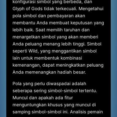
konfigurasi simbol yang berbeda, dan
Glyph of Gods tidak terkecuali. Mengetahui
pola simbol dan pembayaran akan
membantu Anda membuat keputusan yang
lebih baik. Saat memilih taruhan dan
menargetkan simbol yang akan memberi
Anda peluang menang lebih tinggi. Simbol
seperti Wild, yang menggantikan simbol
lain untuk membentuk kombinasi
kemenangan, dapat meningkatkan peluang
Anda memenangkan hadiah besar.
Pola yang perlu diwaspadai adalah
seberapa sering simbol-simbol tertentu.
Muncul dan apakah ada fitur
menguntungkan khusus yang muncul di
samping simbol-simbol ini. Analisis pemain