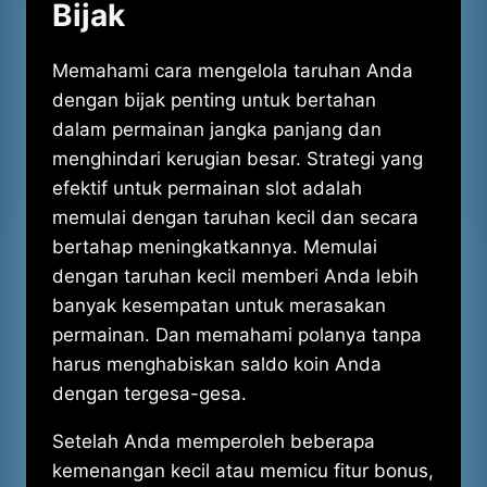
Bijak
Memahami cara mengelola taruhan Anda
dengan bijak penting untuk bertahan
dalam permainan jangka panjang dan
menghindari kerugian besar. Strategi yang
efektif untuk permainan slot adalah
memulai dengan taruhan kecil dan secara
bertahap meningkatkannya. Memulai
dengan taruhan kecil memberi Anda lebih
banyak kesempatan untuk merasakan
permainan. Dan memahami polanya tanpa
harus menghabiskan saldo koin Anda
dengan tergesa-gesa.
Setelah Anda memperoleh beberapa
kemenangan kecil atau memicu fitur bonus,