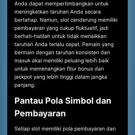
Anda dapat mempertimbangkan untuk
meningkatkan taruhan Anda secara
bertahap. Namun, slot cenderung memiliki
pembayaran yang cukup fluktuatif, jadi
berhati-hatilah untuk tidak menaikkan
taruhan Anda terlalu cepat. Pemain yang
bermain dengan taruhan konsisten dan
masuk akal memiliki peluang lebih baik
untuk memenangkan fitur bonus dan
jackpot yang lebih tinggi dalam jangka
panjang.
Pantau Pola Simbol dan
Pembayaran
Setiap slot memiliki pola pembayaran dan