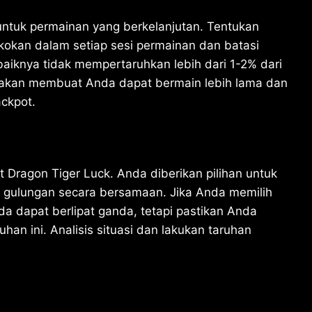
untuk permainan yang berkelanjutan. Tentukan
kokan dalam setiap sesi permainan dan batasi
baiknya tidak mempertaruhkan lebih dari 1-2% dari
ni akan membuat Anda dapat bermain lebih lama dan
ckpot.
 Dragon Tiger Luck. Anda diberikan pilihan untuk
et gulungan secara bersamaan. Jika Anda memilih
a dapat berlipat ganda, tetapi pastikan Anda
han ini. Analisis situasi dan lakukan taruhan