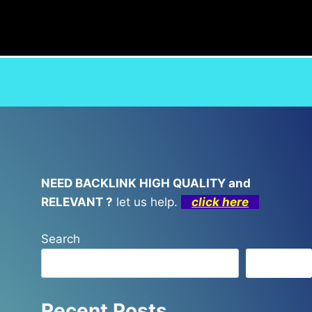
NEED BACKLINK HIGH QUALITY and
RELEVANT ?
let us help.
click here
Search
Search
Recent Posts