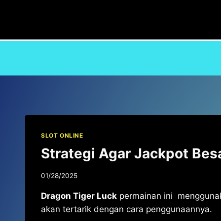
Skip
to
content
SLOT ONLINE
Strategi Agar Jackpot Besa
01/28/2025
Dragon Tiger Luck
permainan ini menggunak
akan tertarik dengan cara penggunaannya.