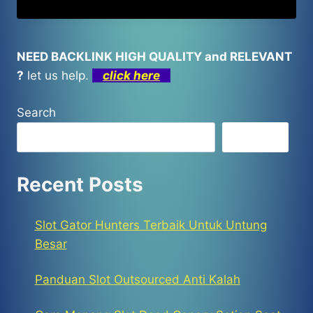
NEED BACKLINK HIGH QUALITY and RELEVANT
?
let us help.
click here
Search
Search
Recent Posts
Slot Gator Hunters Terbaik Untuk Untung
Besar
Panduan Slot Outsourced Anti Kalah