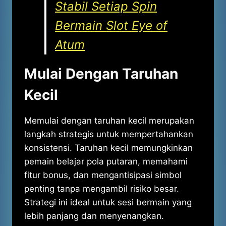
Stabil Setiap Spin
Bermain Slot Eye of
Atum
Mulai Dengan Taruhan
Kecil
Memulai dengan taruhan kecil merupakan
langkah strategis untuk mempertahankan
konsistensi. Taruhan kecil memungkinkan
pemain belajar pola putaran, memahami
fitur bonus, dan mengantisipasi simbol
penting tanpa mengambil risiko besar.
Strategi ini ideal untuk sesi bermain yang
lebih panjang dan menyenangkan.