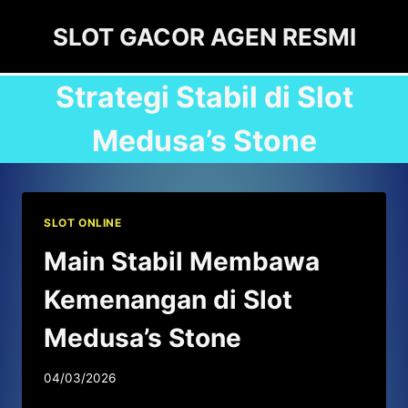
Skip
SLOT GACOR AGEN RESMI
to
content
Strategi Stabil di Slot
Medusa’s Stone
SLOT ONLINE
Main Stabil Membawa
Kemenangan di Slot
Medusa’s Stone
04/03/2026