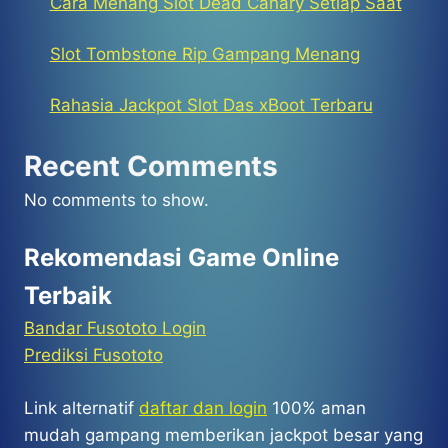
Cara Menang Slot Dead Canary Setiap Saat
Slot Tombstone Rip Gampang Menang
Rahasia Jackpot Slot Das xBoot Terbaru
Recent Comments
No comments to show.
Rekomendasi Game Online
Terbaik
Bandar Fusototo Login
Prediksi Fusototo
Link alternatif
daftar dan login
100% aman
mudah gampang memberikan jackpot besar yang