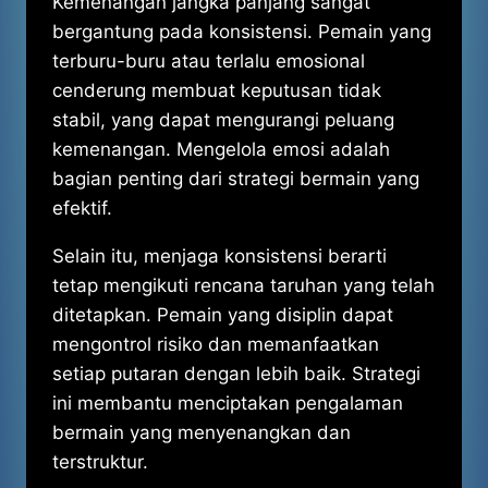
Kemenangan jangka panjang sangat
bergantung pada konsistensi. Pemain yang
terburu-buru atau terlalu emosional
cenderung membuat keputusan tidak
stabil, yang dapat mengurangi peluang
kemenangan. Mengelola emosi adalah
bagian penting dari strategi bermain yang
efektif.
Selain itu, menjaga konsistensi berarti
tetap mengikuti rencana taruhan yang telah
ditetapkan. Pemain yang disiplin dapat
mengontrol risiko dan memanfaatkan
setiap putaran dengan lebih baik. Strategi
ini membantu menciptakan pengalaman
bermain yang menyenangkan dan
terstruktur.