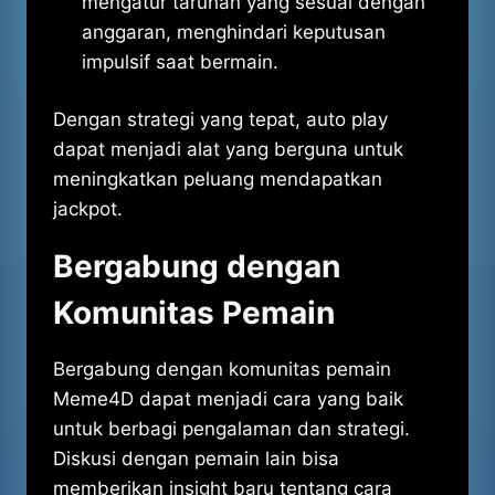
mengatur taruhan yang sesuai dengan
anggaran, menghindari keputusan
impulsif saat bermain.
Dengan strategi yang tepat, auto play
dapat menjadi alat yang berguna untuk
meningkatkan peluang mendapatkan
jackpot.
Bergabung dengan
Komunitas Pemain
Bergabung dengan komunitas pemain
Meme4D dapat menjadi cara yang baik
untuk berbagi pengalaman dan strategi.
Diskusi dengan pemain lain bisa
memberikan insight baru tentang cara