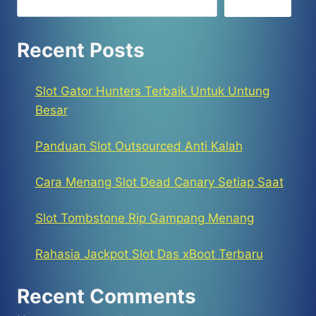
Search
Recent Posts
Slot Gator Hunters Terbaik Untuk Untung
Besar
Panduan Slot Outsourced Anti Kalah
Cara Menang Slot Dead Canary Setiap Saat
Slot Tombstone Rip Gampang Menang
Rahasia Jackpot Slot Das xBoot Terbaru
Recent Comments