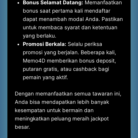
Bonus Selamat Datang:
Memanfaatkan
bonus saat pertama kali mendaftar
dapat menambah modal Anda. Pastikan
untuk membaca syarat dan ketentuan
yang berlaku.
Promosi Berkala:
Selalu periksa
promosi yang berjalan. Beberapa kali,
Memo4D memberikan bonus deposit,
putaran gratis, atau cashback bagi
pemain yang aktif.
Dengan memanfaatkan semua tawaran ini,
Anda bisa mendapatkan lebih banyak
kesempatan untuk bermain dan
meningkatkan peluang meraih jackpot
besar.