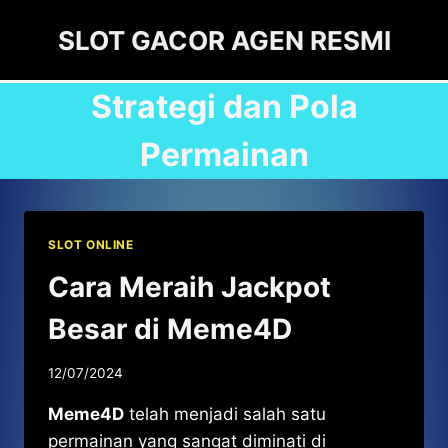
Skip
SLOT GACOR AGEN RESMI
to
content
Strategi dan Pola
Permainan
SLOT ONLINE
Cara Meraih Jackpot
Besar di Meme4D
12/07/2024
Meme4D
telah menjadi salah satu
permainan yang sangat diminati di