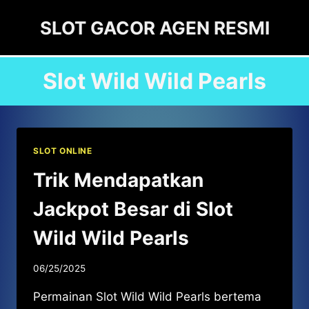
Skip
SLOT GACOR AGEN RESMI
to
content
Slot Wild Wild Pearls
SLOT ONLINE
Trik Mendapatkan
Jackpot Besar di Slot
Wild Wild Pearls
06/25/2025
Permainan Slot Wild Wild Pearls bertema