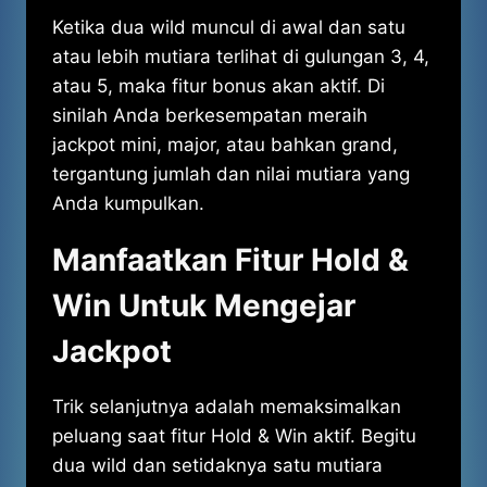
Ketika dua wild muncul di awal dan satu
atau lebih mutiara terlihat di gulungan 3, 4,
atau 5, maka fitur bonus akan aktif. Di
sinilah Anda berkesempatan meraih
jackpot mini, major, atau bahkan grand,
tergantung jumlah dan nilai mutiara yang
Anda kumpulkan.
Manfaatkan Fitur Hold &
Win Untuk Mengejar
Jackpot
Trik selanjutnya adalah memaksimalkan
peluang saat fitur Hold & Win aktif. Begitu
dua wild dan setidaknya satu mutiara