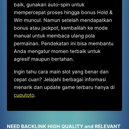
baik, gunakan auto-spin untuk
mempercepat proses hingga bonus Hold &
Win muncul. Namun setelah mendapatkan
bonus atau jackpot, kembalilah ke mode
manual untuk membaca ulang pola
permainan. Pendekatan ini bisa membantu
Anda mengatur momen terbaik untuk
agresif maupun bertahan.
Ingin tahu cara main slot yang benar dan
cepat cuan? Jelajahi berbagai informasi
menarik dan update game terbaru hanya di
cuputoto
.
NEED BACKLINK HIGH QUALITY and RELEVANT