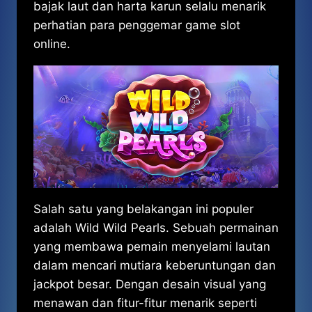
bajak laut dan harta karun selalu menarik
perhatian para penggemar game slot
online.
Salah satu yang belakangan ini populer
adalah Wild Wild Pearls. Sebuah permainan
yang membawa pemain menyelami lautan
dalam mencari mutiara keberuntungan dan
jackpot besar. Dengan desain visual yang
menawan dan fitur-fitur menarik seperti