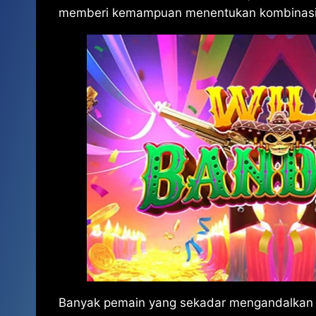
memberi kemampuan menentukan kombinasi 
Banyak pemain yang sekadar mengandalkan ke