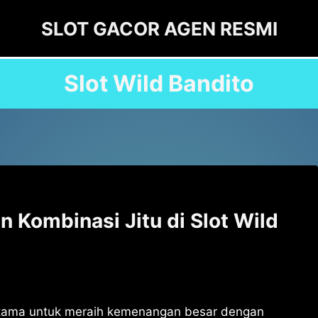
SLOT GACOR AGEN RESMI
Slot Wild Bandito
Kombinasi Jitu di Slot Wild
 utama untuk meraih kemenangan besar dengan