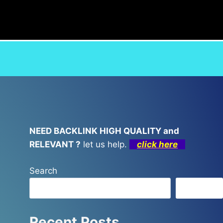
NEED BACKLINK HIGH QUALITY and
RELEVANT ?
let us help.
click here
Search
Search
Recent Posts