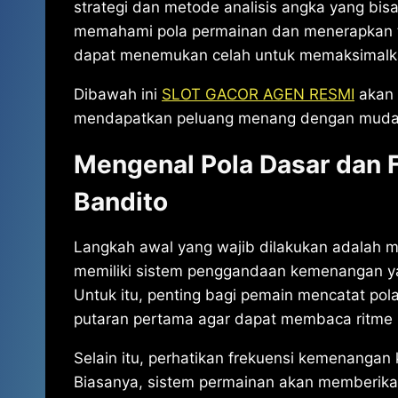
strategi dan metode analisis angka yang bi
memahami pola permainan dan menerapkan te
dapat menemukan celah untuk memaksimalka
Dibawah ini
SLOT GACOR AGEN RESMI
akan 
mendapatkan peluang menang dengan mudah s
Mengenal Pola Dasar dan 
Bandito
Langkah awal yang wajib dilakukan adalah m
memiliki sistem penggandaan kemenangan ya
Untuk itu, penting bagi pemain mencatat po
putaran pertama agar dapat membaca ritme 
Selain itu, perhatikan frekuensi kemenangan
Biasanya, sistem permainan akan memberik