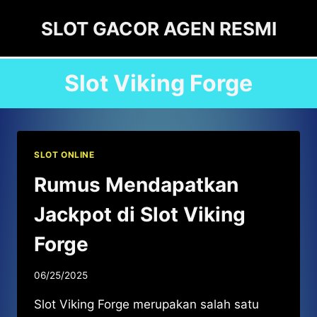
Skip
SLOT GACOR AGEN RESMI
to
content
Slot Viking Forge
SLOT ONLINE
Rumus Mendapatkan
Jackpot di Slot Viking
Forge
06/25/2025
Slot Viking Forge merupakan salah satu