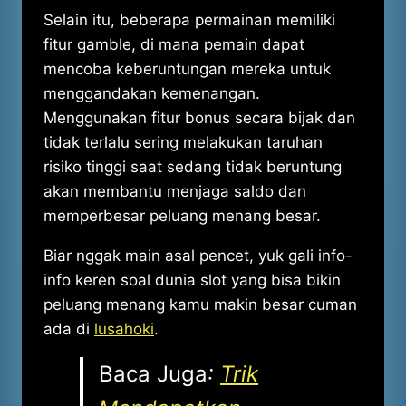
Selain itu, beberapa permainan memiliki
fitur gamble, di mana pemain dapat
mencoba keberuntungan mereka untuk
menggandakan kemenangan.
Menggunakan fitur bonus secara bijak dan
tidak terlalu sering melakukan taruhan
risiko tinggi saat sedang tidak beruntung
akan membantu menjaga saldo dan
memperbesar peluang menang besar.
Biar nggak main asal pencet, yuk gali info-
info keren soal dunia slot yang bisa bikin
peluang menang kamu makin besar cuman
ada di
lusahoki
.
Baca Juga
:
Trik