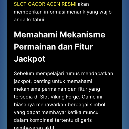
SLOT GACOR AGEN RESMI
akan
memberikan informasi menarik yang wajib
anda ketahui.
Memahami Mekanisme
Permainan dan Fitur
Jackpot
Sebelum mempelajari rumus mendapatkan
jackpot, penting untuk memahami
mekanisme permainan dan fitur yang
tersedia di Slot Viking Forge. Game ini
biasanya menawarkan berbagai simbol
yang dapat membayar ketika muncul
dalam kombinasi tertentu di garis
pembayaran aktif.