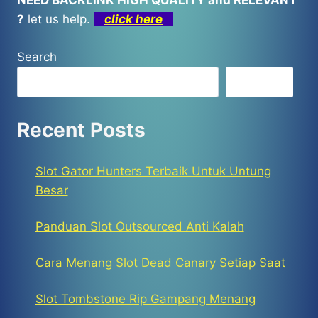
NEED BACKLINK HIGH QUALITY and RELEVANT
?
let us help.
click here
Search
Search
Recent Posts
Slot Gator Hunters Terbaik Untuk Untung
Besar
Panduan Slot Outsourced Anti Kalah
Cara Menang Slot Dead Canary Setiap Saat
Slot Tombstone Rip Gampang Menang