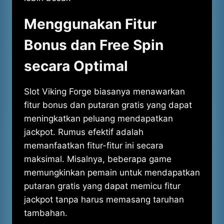
Menggunakan Fitur
Bonus dan Free Spin
secara Optimal
Slot Viking Forge biasanya menawarkan
fitur bonus dan putaran gratis yang dapat
meningkatkan peluang mendapatkan
jackpot. Rumus efektif adalah
memanfaatkan fitur-fitur ini secara
maksimal. Misalnya, beberapa game
memungkinkan pemain untuk mendapatkan
putaran gratis yang dapat memicu fitur
jackpot tanpa harus memasang taruhan
tambahan.