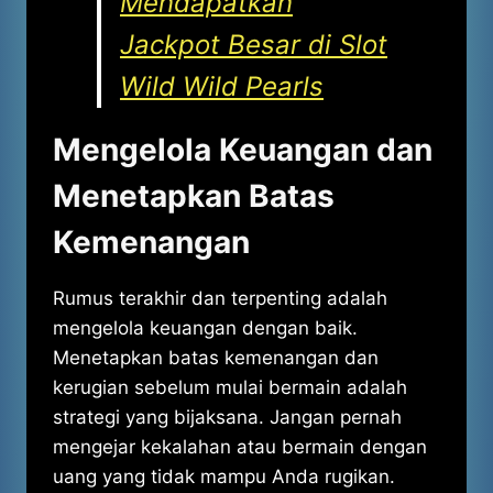
Mendapatkan
Jackpot Besar di Slot
Wild Wild Pearls
Mengelola Keuangan dan
Menetapkan Batas
Kemenangan
Rumus terakhir dan terpenting adalah
mengelola keuangan dengan baik.
Menetapkan batas kemenangan dan
kerugian sebelum mulai bermain adalah
strategi yang bijaksana. Jangan pernah
mengejar kekalahan atau bermain dengan
uang yang tidak mampu Anda rugikan.