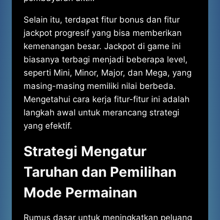
Selain itu, terdapat fitur bonus dan fitur
jackpot progresif yang bisa memberikan
kemenangan besar. Jackpot di game ini
biasanya terbagi menjadi beberapa level,
seperti Mini, Minor, Major, dan Mega, yang
masing-masing memiliki nilai berbeda.
Mengetahui cara kerja fitur-fitur ini adalah
langkah awal untuk merancang strategi
yang efektif.
Strategi Mengatur
Taruhan dan Pemilihan
Mode Permainan
Rumus dasar untuk meningkatkan peluang