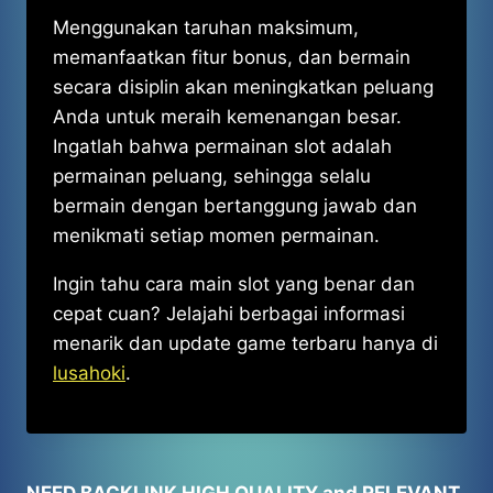
Menggunakan taruhan maksimum,
memanfaatkan fitur bonus, dan bermain
secara disiplin akan meningkatkan peluang
Anda untuk meraih kemenangan besar.
Ingatlah bahwa permainan slot adalah
permainan peluang, sehingga selalu
bermain dengan bertanggung jawab dan
menikmati setiap momen permainan.
Ingin tahu cara main slot yang benar dan
cepat cuan? Jelajahi berbagai informasi
menarik dan update game terbaru hanya di
lusahoki
.