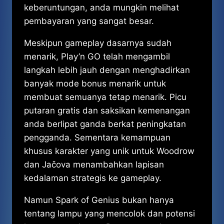
keberuntungan, anda mungkin melihat
pembayaran yang sangat besar.
Meskipun gameplay dasarnya sudah
menarik, Play’n GO telah mengambil
langkah lebih jauh dengan menghadirkan
banyak mode bonus menarik untuk
membuat semuanya tetap menarik. Picu
putaran gratis dan saksikan kemenangan
anda berlipat ganda berkat peningkatan
pengganda. Sementara kemampuan
khusus karakter yang unik untuk Woodrow
dan Jačova menambahkan lapisan
kedalaman strategis ke gameplay.
Namun Spark of Genius bukan hanya
tentang lampu yang mencolok dan potensi