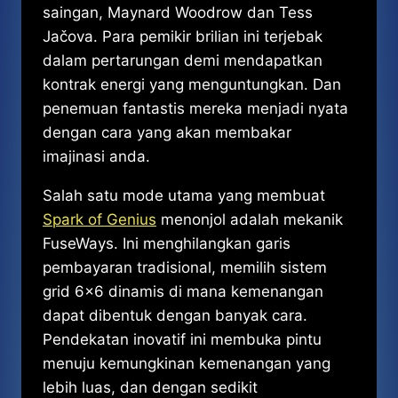
saingan, Maynard Woodrow dan Tess
Jačova. Para pemikir brilian ini terjebak
dalam pertarungan demi mendapatkan
kontrak energi yang menguntungkan. Dan
penemuan fantastis mereka menjadi nyata
dengan cara yang akan membakar
imajinasi anda.
Salah satu mode utama yang membuat
Spark of Genius
menonjol adalah mekanik
FuseWays. Ini menghilangkan garis
pembayaran tradisional, memilih sistem
grid 6×6 dinamis di mana kemenangan
dapat dibentuk dengan banyak cara.
Pendekatan inovatif ini membuka pintu
menuju kemungkinan kemenangan yang
lebih luas, dan dengan sedikit