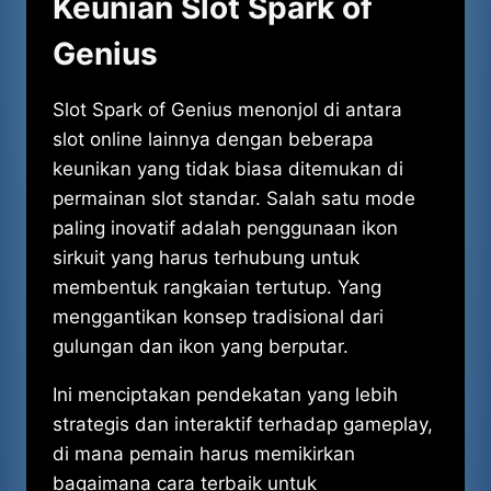
Keunian Slot Spark of
Genius
Slot Spark of Genius menonjol di antara
slot online lainnya dengan beberapa
keunikan yang tidak biasa ditemukan di
permainan slot standar. Salah satu mode
paling inovatif adalah penggunaan ikon
sirkuit yang harus terhubung untuk
membentuk rangkaian tertutup. Yang
menggantikan konsep tradisional dari
gulungan dan ikon yang berputar.
Ini menciptakan pendekatan yang lebih
strategis dan interaktif terhadap gameplay,
di mana pemain harus memikirkan
bagaimana cara terbaik untuk