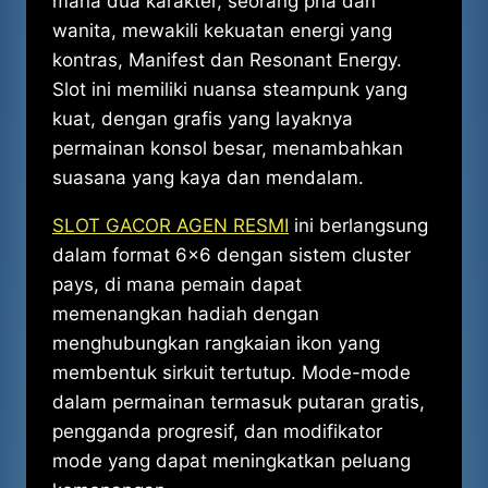
mana dua karakter, seorang pria dan
wanita, mewakili kekuatan energi yang
kontras, Manifest dan Resonant Energy.
Slot ini memiliki nuansa steampunk yang
kuat, dengan grafis yang layaknya
permainan konsol besar, menambahkan
suasana yang kaya dan mendalam.
SLOT GACOR AGEN RESMI
ini berlangsung
dalam format 6×6 dengan sistem cluster
pays, di mana pemain dapat
memenangkan hadiah dengan
menghubungkan rangkaian ikon yang
membentuk sirkuit tertutup. Mode-mode
dalam permainan termasuk putaran gratis,
pengganda progresif, dan modifikator
mode yang dapat meningkatkan peluang