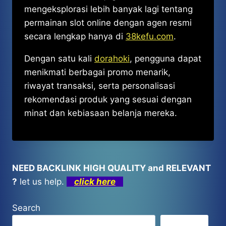
mengeksplorasi lebih banyak lagi tentang
permainan slot online dengan agen resmi
secara lengkap hanya di
38kefu.com
.
Dengan satu kali
dorahoki
, pengguna dapat
menikmati berbagai promo menarik,
riwayat transaksi, serta personalisasi
rekomendasi produk yang sesuai dengan
minat dan kebiasaan belanja mereka.
NEED BACKLINK HIGH QUALITY and RELEVANT
?
let us help.
click here
Search
Search