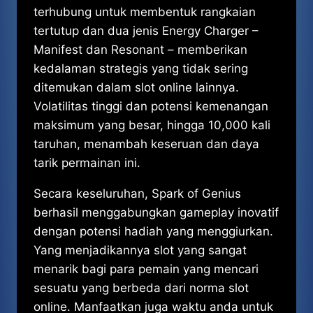
terhubung untuk membentuk rangkaian
tertutup dan dua jenis Energy Charger –
Manifest dan Resonant – memberikan
kedalaman strategis yang tidak sering
ditemukan dalam slot online lainnya.
Volatilitas tinggi dan potensi kemenangan
maksimum yang besar, hingga 10,000 kali
taruhan, menambah keseruan dan daya
tarik permainan ini.
Secara keseluruhan, Spark of Genius
berhasil menggabungkan gameplay inovatif
dengan potensi hadiah yang menggiurkan.
Yang menjadikannya slot yang sangat
menarik bagi para pemain yang mencari
sesuatu yang berbeda dari norma slot
online. Manfaatkan juga waktu anda untuk