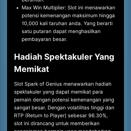
Max Win Multiplier: Slot ini menawarkan
potensi kemenangan maksimum hingga
10,000 kali taruhan anda. Yang berarti
satu putaran dapat menghasilkan
pembayaran besar.
Hadiah Spektakuler Yang
Memikat
Slot Spark of Genius menawarkan hadiah
spektakuler yang dapat memikat para
pemain dengan potensi kemenangan yang
sangat besar. Dengan volatilitas tinggi dan
RTP (Return to Player) sebesar 96.30%,
slot ini dirancang untuk memberikan