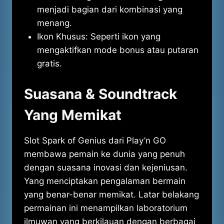
menjadi bagian dari kombinasi yang
menang.
Ikon Khusus: Seperti ikon yang
mengaktifkan mode bonus atau putaran
gratis.
Suasana & Soundtrack
Yang Memikat
Slot Spark of Genius dari Play’n GO
membawa pemain ke dunia yang penuh
dengan suasana inovasi dan kejeniusan.
Yang menciptakan pengalaman bermain
yang benar-benar memikat. Latar belakang
permainan ini menampilkan laboratorium
ilmuwan yang berkilauan dengan berbagai