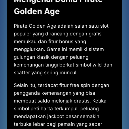
Golden Age
Pirate Golden Age adalah salah satu slot
populer yang dirancang dengan grafis
memukau dan fitur bonus yang
menggiurkan. Game ini memiliki sistem
gulungan klasik dengan peluang
kemenangan tinggi berkat simbol wild dan
scatter yang sering muncul.
Selain itu, terdapat fitur free spin dengan
pengganda kemenangan yang bisa
membuat saldo melonjak drastis. Ketika
simbol peti harta terkumpul, peluang
mendapatkan jackpot besar semakin
terbuka lebar bagi pemain yang sabar