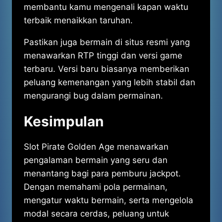
membantu kamu mengenali kapan waktu
terbaik menaikkan taruhan.
Pastikan juga bermain di situs resmi yang
menawarkan RTP tinggi dan versi game
terbaru. Versi baru biasanya memberikan
peluang kemenangan yang lebih stabil dan
mengurangi bug dalam permainan.
Kesimpulan
Slot Pirate Golden Age menawarkan
pengalaman bermain yang seru dan
menantang bagi para pemburu jackpot.
Dengan memahami pola permainan,
mengatur waktu bermain, serta mengelola
modal secara cerdas, peluang untuk