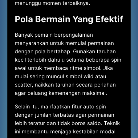
menunggu momen terbaiknya.
Pola Bermain Yang Efektif
Banyak pemain berpengalaman
menyarankan untuk memulai permainan
dengan pola bertahap. Gunakan taruhan
kecil terlebih dahulu selama beberapa spin
awal untuk membaca ritme simbol. Jika
mulai sering muncul simbol wild atau
scatter, naikkan taruhan secara perlahan
agar peluang kemenangan maksimal.
Selain itu, manfaatkan fitur auto spin
dengan jumlah terbatas agar permainan
lebih teratur dan tidak boros saldo. Teknik
ini membantu menjaga kestabilan modal