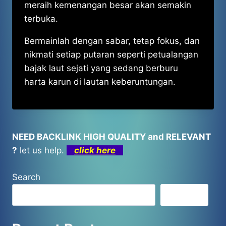
meraih kemenangan besar akan semakin
terbuka.
Bermainlah dengan sabar, tetap fokus, dan
nikmati setiap putaran seperti petualangan
bajak laut sejati yang sedang berburu
harta karun di lautan keberuntungan.
NEED BACKLINK HIGH QUALITY and RELEVANT
?
let us help.
click here
Search
Search