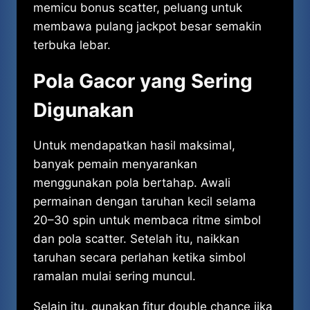
memicu bonus scatter, peluang untuk
membawa pulang jackpot besar semakin
terbuka lebar.
Pola Gacor yang Sering
Digunakan
Untuk mendapatkan hasil maksimal,
banyak pemain menyarankan
menggunakan pola bertahap. Awali
permainan dengan taruhan kecil selama
20–30 spin untuk membaca ritme simbol
dan pola scatter. Setelah itu, naikkan
taruhan secara perlahan ketika simbol
ramalan mulai sering muncul.
Selain itu, gunakan fitur double chance jika