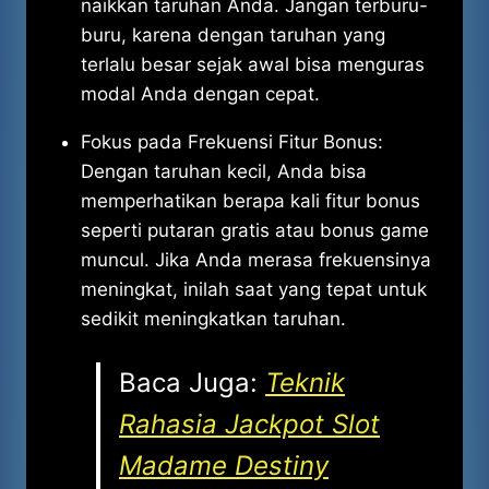
naikkan taruhan Anda. Jangan terburu-
buru, karena dengan taruhan yang
terlalu besar sejak awal bisa menguras
modal Anda dengan cepat.
Fokus pada Frekuensi Fitur Bonus:
Dengan taruhan kecil, Anda bisa
memperhatikan berapa kali fitur bonus
seperti putaran gratis atau bonus game
muncul. Jika Anda merasa frekuensinya
meningkat, inilah saat yang tepat untuk
sedikit meningkatkan taruhan.
Baca Juga:
Teknik
Rahasia Jackpot Slot
Madame Destiny