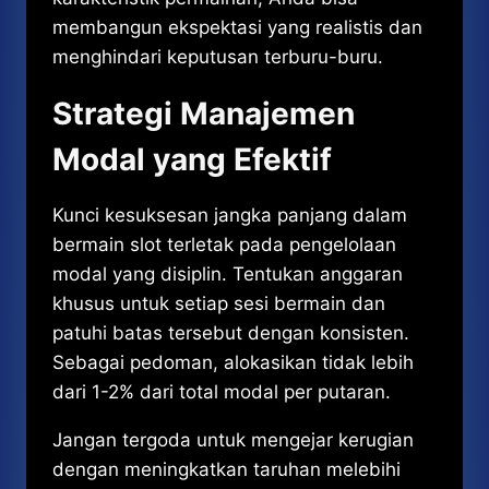
membangun ekspektasi yang realistis dan
menghindari keputusan terburu-buru.
Strategi Manajemen
Modal yang Efektif
Kunci kesuksesan jangka panjang dalam
bermain slot terletak pada pengelolaan
modal yang disiplin. Tentukan anggaran
khusus untuk setiap sesi bermain dan
patuhi batas tersebut dengan konsisten.
Sebagai pedoman, alokasikan tidak lebih
dari 1-2% dari total modal per putaran.
Jangan tergoda untuk mengejar kerugian
dengan meningkatkan taruhan melebihi