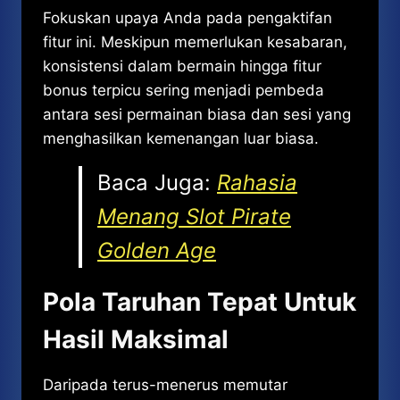
Fokuskan upaya Anda pada pengaktifan
fitur ini. Meskipun memerlukan kesabaran,
konsistensi dalam bermain hingga fitur
bonus terpicu sering menjadi pembeda
antara sesi permainan biasa dan sesi yang
menghasilkan kemenangan luar biasa.
Baca Juga:
Rahasia
Menang Slot Pirate
Golden Age
Pola Taruhan Tepat Untuk
Hasil Maksimal
Daripada terus-menerus memutar