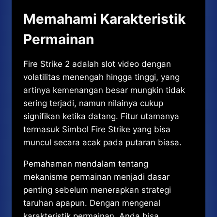
Memahami Karakteristik
Permainan
Fire Strike 2 adalah slot video dengan
volatilitas menengah hingga tinggi, yang
artinya kemenangan besar mungkin tidak
sering terjadi, namun nilainya cukup
signifikan ketika datang. Fitur utamanya
termasuk Simbol Fire Strike yang bisa
muncul secara acak pada putaran biasa.
Pemahaman mendalam tentang
mekanisme permainan menjadi dasar
penting sebelum menerapkan strategi
taruhan apapun. Dengan mengenal
karakteristik permainan, Anda bisa