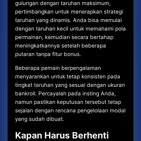
gulungan dengan taruhan maksimum,
pertimbangkan untuk menerapkan strategi
taruhan yang dinamis. Anda bisa memulai
dengan taruhan kecil untuk memahami pola
permainan, kemudian secara bertahap
meningkatkannya setelah beberapa
putaran tanpa fitur bonus.
Beberapa pemain berpengalaman
menyarankan untuk tetap konsisten pada
tingkat taruhan yang sesuai dengan ukuran
bankroll. Percayalah pada insting Anda,
namun pastikan keputusan tersebut tetap
sejalan dengan rencana pengelolaan modal
yang sudah dibuat.
Kapan Harus Berhenti