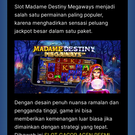
Slot Madame Destiny Megaways menjadi
salah satu permainan paling populer,
karena menghadirkan sensasi peluang
jackpot besar dalam satu paket.
Dengan desain penuh nuansa ramalan dan
pengganda tinggi, game ini bisa
memberikan kemenangan luar biasa jika
dimainkan dengan strategi yang tepat.