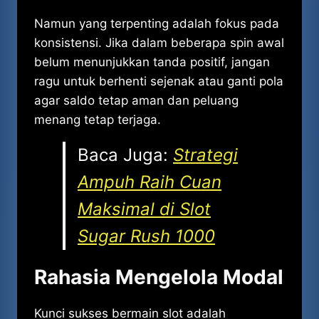
Namun yang terpenting adalah fokus pada
konsistensi. Jika dalam beberapa spin awal
belum menunjukkan tanda positif, jangan
ragu untuk berhenti sejenak atau ganti pola
agar saldo tetap aman dan peluang
menang tetap terjaga.
Baca Juga:
Strategi
Ampuh Raih Cuan
Maksimal di Slot
Sugar Rush 1000
Rahasia Mengelola Modal
Kunci sukses bermain slot adalah