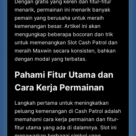
Dengan grafis yang keren dan fitur-fitur
menarik, permainan ini menarik banyak
pemain yang berusaha untuk meraih
kemenangan besar. Artikel ini akan
mengungkap beberapa bocoran dan trik
untuk memenangkan Slot Cash Patrol dan
meraih Maxwin secara konsisten, bahkan
dengan modal yang terbatas.
Pahami Fitur Utama dan
Cara Kerja Permainan
Langkah pertama untuk meningkatkan
peluang kemenangan di Cash Patrol adalah
memahami cara kerja permainan dan fitur-
fitur utama yang ada di dalamnya. Slot ini
menawarkan berbagai simbol yang