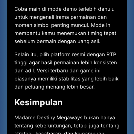
Coba main di mode demo terlebih dahulu
untuk mengenali irama permainan dan
momen simbol penting muncul. Mode ini
membantu kamu menemukan timing tepat
sebelum bermain dengan uang asli.
Selain itu, pilih platform resmi dengan RTP
tinggi agar hasil permainan lebih konsisten
dan adil. Versi terbaru dari game ini
biasanya memiliki stabilitas yang lebih baik
dan peluang menang lebih besar.
Kesimpulan
Madame Destiny Megaways bukan hanya
tentang keberuntungan, tetapi juga tentang
strategi, kesabaran, dan kemampuan