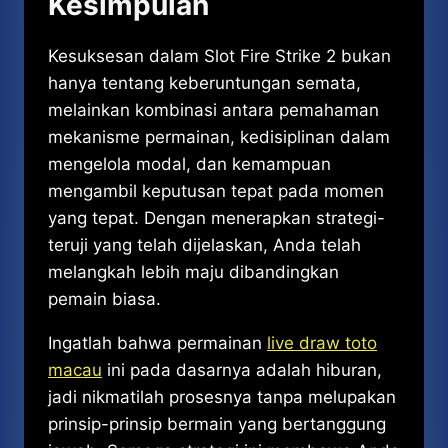
Kesimpulan
Kesuksesan dalam Slot Fire Strike 2 bukan
hanya tentang keberuntungan semata,
melainkan kombinasi antara pemahaman
mekanisme permainan, kedisiplinan dalam
mengelola modal, dan kemampuan
mengambil keputusan tepat pada momen
yang tepat. Dengan menerapkan strategi-
teruji yang telah dijelaskan, Anda telah
melangkah lebih maju dibandingkan
pemain biasa.
Ingatlah bahwa permainan
live draw toto
macau
ini pada dasarnya adalah hiburan,
jadi nikmatilah prosesnya tanpa melupakan
prinsip-prinsip bermain yang bertanggung