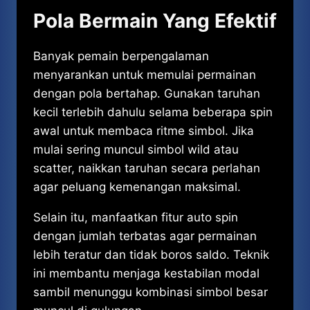
Pola Bermain Yang Efektif
Banyak pemain berpengalaman
menyarankan untuk memulai permainan
dengan pola bertahap. Gunakan taruhan
kecil terlebih dahulu selama beberapa spin
awal untuk membaca ritme simbol. Jika
mulai sering muncul simbol wild atau
scatter, naikkan taruhan secara perlahan
agar peluang kemenangan maksimal.
Selain itu, manfaatkan fitur auto spin
dengan jumlah terbatas agar permainan
lebih teratur dan tidak boros saldo. Teknik
ini membantu menjaga kestabilan modal
sambil menunggu kombinasi simbol besar