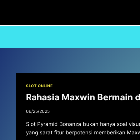
Skip
to
content
SLOT ONLINE
Rahasia Maxwin Bermain d
06/25/2025
Slot Pyramid Bonanza bukan hanya soal visu
yang sarat fitur berpotensi memberikan Maxw