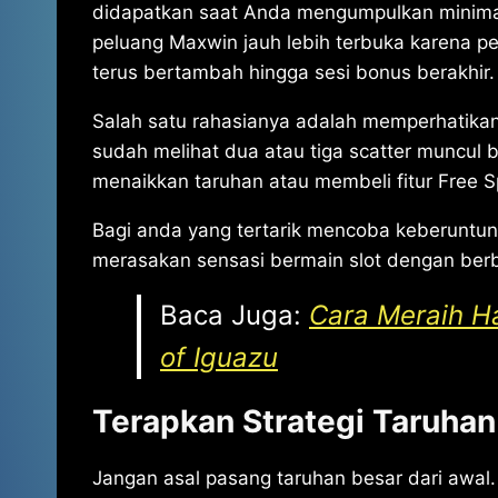
didapatkan saat Anda mengumpulkan minimal 
peluang Maxwin jauh lebih terbuka karena pe
terus bertambah hingga sesi bonus berakhir.
Salah satu rahasianya adalah memperhatikan 
sudah melihat dua atau tiga scatter muncul
menaikkan taruhan atau membeli fitur Free Spi
Bagi anda yang tertarik mencoba keberuntu
merasakan sensasi bermain slot dengan be
Baca Juga:
Cara Meraih H
of Iguazu
Terapkan Strategi Taruhan
Jangan asal pasang taruhan besar dari awal