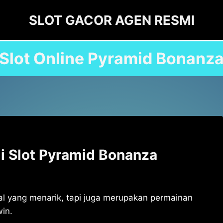
SLOT GACOR AGEN RESMI
Slot Online Pyramid Bonanz
i Slot Pyramid Bonanza
al yang menarik, tapi juga merupakan permainan
in.