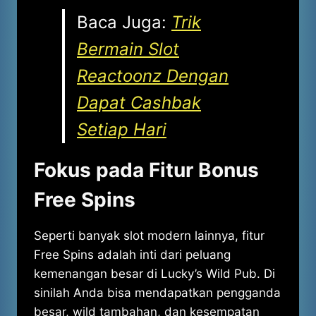
Baca Juga:
Trik
Bermain Slot
Reactoonz Dengan
Dapat Cashbak
Setiap Hari
Fokus pada Fitur Bonus
Free Spins
Seperti banyak slot modern lainnya, fitur
Free Spins adalah inti dari peluang
kemenangan besar di Lucky’s Wild Pub. Di
sinilah Anda bisa mendapatkan pengganda
besar, wild tambahan, dan kesempatan