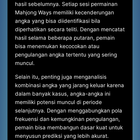
hasil sebelumnya. Setiap sesi permainan
Mahjong Ways memiliki kecenderungan
angka yang bisa diidentifikasi bila
diperhatikan secara teliti. Dengan mencatat
hasil selama beberapa putaran, pemain
bisa menemukan kecocokan atau
pengulangan angka tertentu yang sering
muncul.
Selain itu, penting juga menganalisis
kombinasi angka yang jarang keluar karena
dalam banyak kasus, angka-angka ini
memiliki potensi muncul di periode
selanjutnya. Dengan menggabungkan pola
frekuensi dan kemungkinan pengulangan,
pemain bisa membangun dasar kuat untuk
menyusun prediksi yang lebih akurat.