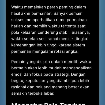
Waktu memainkan peran penting dalam
hasil akhir permainan. Banyak pemain
sukses memperhatikan ritme permainan
harian dan memilih waktu tertentu saat
pola keluaran cenderung stabil. Biasanya,
waktu setelah sesi ramai memiliki tingkat
kemenangan lebih tinggi karena sistem
permainan mengalami rotasi angka.
Pemain yang disiplin dalam memilih waktu
bermain akan lebih mudah mengendalikan
emosi dan fokus pada strategi. Dengan
begitu, keputusan yang diambil pun lebih
rasional dan peluang menang besar akan
semakin terbuka lebar.