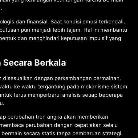
.
kologis dan finansial. Saat kondisi emosi terkendali,
tusan pun menjadi lebih tajam. Hal ini membantu
rbentuk dan menghindari keputusan impulsif yang
a Secara Berkala
 dan disesuaikan dengan perkembangan permainan.
 waktu ke waktu tergantung pada mekanisme sistem
 untuk terus memperbarui analisis setiap beberapa
u.
ap perubahan tren angka akan memberikan
 membaca perubahan dengan cepat akan selalu
bermain secara statis tanpa pembaruan strategi.