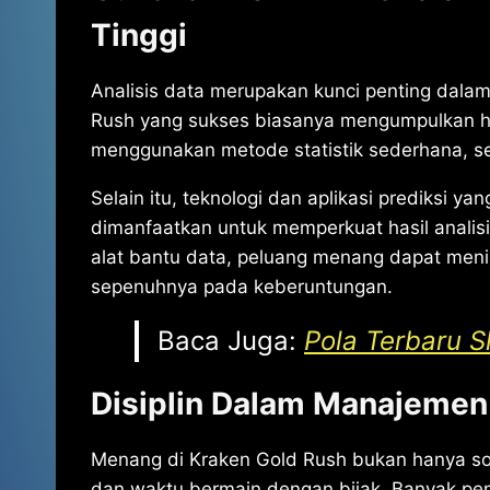
Tinggi
Analisis data merupakan kunci penting dala
Rush yang sukses biasanya mengumpulkan h
menggunakan metode statistik sederhana, sep
Selain itu, teknologi dan aplikasi prediksi y
dimanfaatkan untuk memperkuat hasil anali
alat bantu data, peluang menang dapat menin
sepenuhnya pada keberuntungan.
Baca Juga:
Pola Terbaru 
Disiplin Dalam Manajemen
Menang di Kraken Gold Rush bukan hanya so
dan waktu bermain dengan bijak. Banyak pe