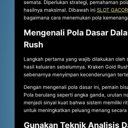
semata. Diperlukan strategi, pemahaman pol
hasilnya maksimal. Dibawah ini
SLOT GACOR
bagaimana cara menemukan pola kemenangan y
Mengenali Pola Dasar Dala
Rush
Langkah pertama yang wajib dilakukan oleh 
hasil keluaran sebelumnya. Kraken Gold Rus
sebenarnya menyimpan kecenderungan terten
Dengan mengenali pola dasar ini, pemain bis
Pola berulang seperti angka ganda, urutan na
menjadi sinyal kuat bahwa sistem memiliki ri
untuk meningkatkan peluang menang secara 
Gunakan Teknik Analisis D