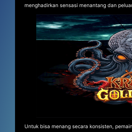
menghadirkan sensasi menantang dan peluan
Untuk bisa menang secara konsisten, pemai