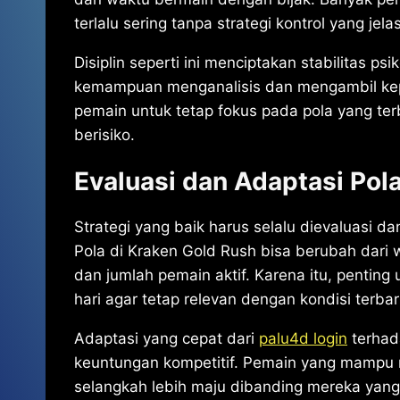
terlalu sering tanpa strategi kontrol yang jelas
Disiplin seperti ini menciptakan stabilitas psi
kemampuan menganalisis dan mengambil kepu
pemain untuk tetap fokus pada pola yang te
berisiko.
Evaluasi dan Adaptasi Pol
Strategi yang baik harus selalu dievaluasi
Pola di Kraken Gold Rush bisa berubah dari
dan jumlah pemain aktif. Karena itu, penting
hari agar tetap relevan dengan kondisi terbar
Adaptasi yang cepat dari
palu4d login
terhad
keuntungan kompetitif. Pemain yang mampu
selangkah lebih maju dibanding mereka yang 