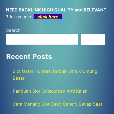
NEED BACKLINK HIGH QUALITY and RELEVANT
?
let us help.
click here
Search
Search
Recent Posts
Slot Gator Hunters Terbaik Untuk Untung
Besar
Panduan Slot Outsourced Anti Kalah
Cara Menang Slot Dead Canary Setiap Saat