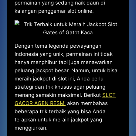
permainan yang sedang naik daun di
kalangan penggemar slot online.
Dengan tema legenda pewayangan
Indonesia yang unik, permainan ini tidak
hanya menghibur tapi juga menawarkan
peluang jackpot besar. Namun, untuk bisa
meraih jackpot di slot ini, Anda perlu
strategi dan trik khusus agar peluang
menang semakin maksimal. Berikut
SLOT
GACOR AGEN RESMI
akan membahas
beberapa trik terbaik yang bisa Anda
terapkan untuk meraih jackpot yang
menggiurkan.