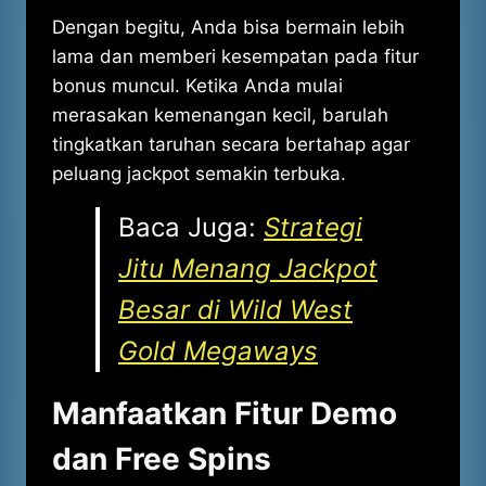
Dengan begitu, Anda bisa bermain lebih
lama dan memberi kesempatan pada fitur
bonus muncul. Ketika Anda mulai
merasakan kemenangan kecil, barulah
tingkatkan taruhan secara bertahap agar
peluang jackpot semakin terbuka.
Baca Juga:
Strategi
Jitu Menang Jackpot
Besar di Wild West
Gold Megaways
Manfaatkan Fitur Demo
dan Free Spins