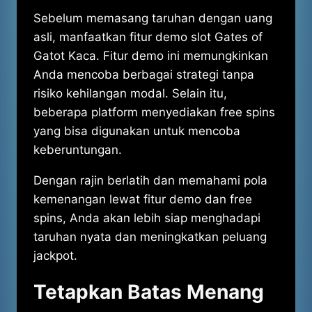
Sebelum memasang taruhan dengan uang
asli, manfaatkan fitur demo slot Gates of
Gatot Kaca. Fitur demo ini memungkinkan
Anda mencoba berbagai strategi tanpa
risiko kehilangan modal. Selain itu,
beberapa platform menyediakan free spins
yang bisa digunakan untuk mencoba
keberuntungan.
Dengan rajin berlatih dan memahami pola
kemenangan lewat fitur demo dan free
spins, Anda akan lebih siap menghadapi
taruhan nyata dan meningkatkan peluang
jackpot.
Tetapkan Batas Menang