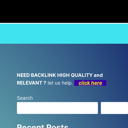
NEED BACKLINK HIGH QUALITY and
RELEVANT ?
let us help.
click here
Search
Search
Recent Posts