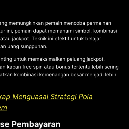
 yang memungkinkan pemain mencoba permainan
tur ini, pemain dapat memahami simbol, kombinasi
u jackpot. Teknik ini efektif untuk belajar
gan uang sungguhan.
penting untuk memaksimalkan peluang jackpot.
kapan free spin atau bonus tertentu lebih sering
patkan kombinasi kemenangan besar menjadi lebih
ap Menguasai Strategi Pola
hem
ase Pembayaran