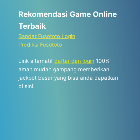
Rekomendasi Game Online
Terbaik
Bandar Fusototo Login
Prediksi Fusototo
Link alternatif
daftar dan login
100%
aman mudah gampang memberikan
jackpot besar yang bisa anda dapatkan
di sini.