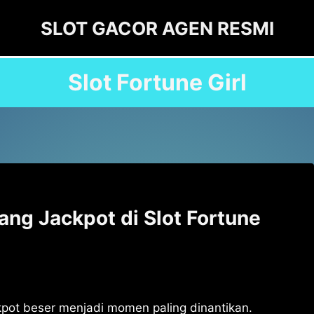
SLOT GACOR AGEN RESMI
Slot Fortune Girl
ng Jackpot di Slot Fortune
ckpot beser menjadi momen paling dinantikan.