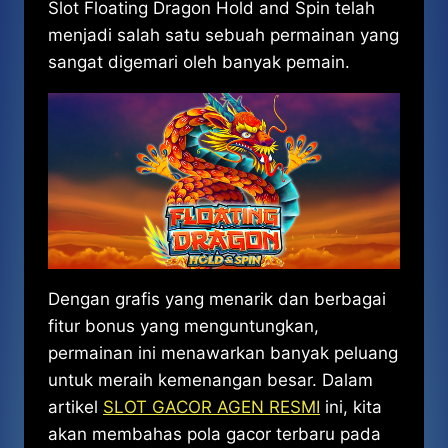
Slot Floating Dragon Hold and Spin telah
menjadi salah satu sebuah permainan yang
sangat digemari oleh banyak pemain.
Dengan grafis yang menarik dan berbagai
fitur bonus yang menguntungkan,
permainan ini menawarkan banyak peluang
untuk meraih kemenangan besar. Dalam
artikel
SLOT GACOR AGEN RESMI
ini, kita
akan membahas pola gacor terbaru pada