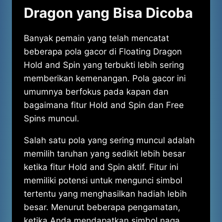
Dragon yang Bisa Dicoba
Banyak pemain yang telah mencatat
beberapa pola gacor di Floating Dragon
Hold and Spin yang terbukti lebih sering
memberikan kemenangan. Pola gacor ini
umumnya berfokus pada kapan dan
bagaimana fitur Hold and Spin dan Free
Spins muncul.
Salah satu pola yang sering muncul adalah
memilih taruhan yang sedikit lebih besar
ketika fitur Hold and Spin aktif. Fitur ini
memiliki potensi untuk mengunci simbol
tertentu yang menghasilkan hadiah lebih
besar. Menurut beberapa pengamatan,
ketika Anda mendapatkan simbol naga