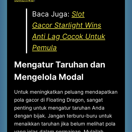
Baca Juga:
Slot
Gacor Starlight Wins
Anti Lag Cocok Untuk
Pemula
Mengatur Taruhan dan
Mengelola Modal
Untuk meningkatkan peluang mendapatkan
pola gacor di Floating Dragon, sangat
penting untuk mengatur taruhan Anda
dengan bijak. Jangan terburu-buru untuk
menaikkan taruhan jika belum melihat pola
yang jelas dalam permainan. Mulailah