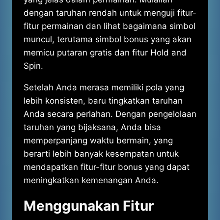
dengan taruhan rendah untuk menguji fitur-
fitur permainan dan lihat bagaimana simbol
muncul, terutama simbol bonus yang akan
memicu putaran gratis dan fitur Hold and
Spin.
Setelah Anda merasa memiliki pola yang
lebih konsisten, baru tingkatkan taruhan
Anda secara perlahan. Dengan pengelolaan
taruhan yang bijaksana, Anda bisa
memperpanjang waktu bermain, yang
berarti lebih banyak kesempatan untuk
mendapatkan fitur-fitur bonus yang dapat
meningkatkan kemenangan Anda.
Menggunakan Fitur