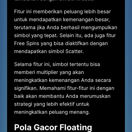
Fitur ini memberikan peluang lebih besar
untuk mendapatkan kemenangan besar,
terutama jika Anda berhasil mengumpulkan
simbol yang tepat. Selain itu, ada juga fitur
Free Spins yang bisa diaktifkan dengan
mendapatkan simbol Scatter.
Selama fitur ini, simbol tertentu bisa
memberi multiplier yang akan
meningkatkan kemenangan Anda secara
signifikan. Memahami fitur-fitur ini dengan
baik akan membantu Anda merumuskan
strategi yang lebih efektif untuk
meningkatkan peluang menang.
Pola Gacor Floating