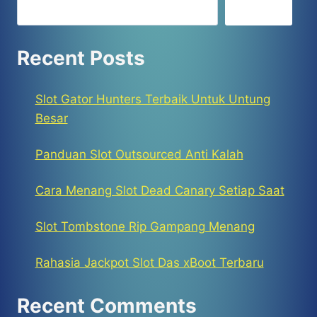
Search
Recent Posts
Slot Gator Hunters Terbaik Untuk Untung
Besar
Panduan Slot Outsourced Anti Kalah
Cara Menang Slot Dead Canary Setiap Saat
Slot Tombstone Rip Gampang Menang
Rahasia Jackpot Slot Das xBoot Terbaru
Recent Comments